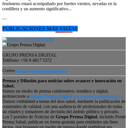
fenómeno estará acompañado por fuertes vientos, nevadas en la
cordillera y un aumento significativo...
—
PUBLICACIONES MÁS VISTAS
GRUPO PRENSA DIGITAL
Teléfono: +56 9 4817 5372
Correo
prensa@portalprensasalud.cl
Prensa y Difusión para noticias sobre avances e innovación en
Salud.
Somos un medio de prensa colaborativo, temático y digital,
perteneciente a
Grupo Prensa Digital
www.grupoprensadigital.cl
.
Damos visibilidad a temas del área salud, mediante la publicación de
contenidos de calidad, con una audiencia de profesionales de todas
las edades y tomadores de decisión del ámbito público y privado.
Los 5 portales de Noticias de
Grupo Prensa Digital
, incluido Portal
Prensa Salud, publican en forma gratuita para entidades sin fines
lucros, que busquen un medio de prensa donde visibilizar sus