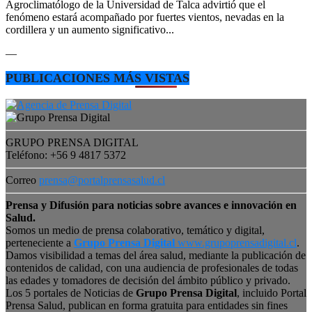
Agroclimatólogo de la Universidad de Talca advirtió que el
fenómeno estará acompañado por fuertes vientos, nevadas en la
cordillera y un aumento significativo...
—
PUBLICACIONES MÁS VISTAS
GRUPO PRENSA DIGITAL
Teléfono: +56 9 4817 5372
Correo
prensa@portalprensasalud.cl
Prensa y Difusión para noticias sobre avances e innovación en
Salud.
Somos un medio de prensa colaborativo, temático y digital,
perteneciente a
Grupo Prensa Digital
www.grupoprensadigital.cl
.
Damos visibilidad a temas del área salud, mediante la publicación de
contenidos de calidad, con una audiencia de profesionales de todas
las edades y tomadores de decisión del ámbito público y privado.
Los 5 portales de Noticias de
Grupo Prensa Digital
, incluido Portal
Prensa Salud, publican en forma gratuita para entidades sin fines