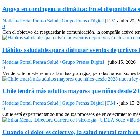
Apoyo en contingencia climática: Entel disponibiliza s
Noticias
Portal Prensa Salud | Grupo Prensa Digital | E.V
-
julio 20, 
0
Con el objetivo de resguardar la comunicación, la compañía activó temp
Hábitos saludables para disfrutar eventos deportivos 
Noticias
Portal Prensa Salud / Grupo Prensa Digital
-
julio 15, 2026
0
Ver deporte puede reunir a familias y amigos, pero las transmisiones 
Chile tendrá más adultos mayores que niños desde 2028
Noticias
Portal Prensa Salud | Grupo Prensa Digital | F.M
-
julio 15, 
0
Chile está experimentando uno de los procesos de envejecimiento más a
Cuando el dolor es colectivo, la salud mental también