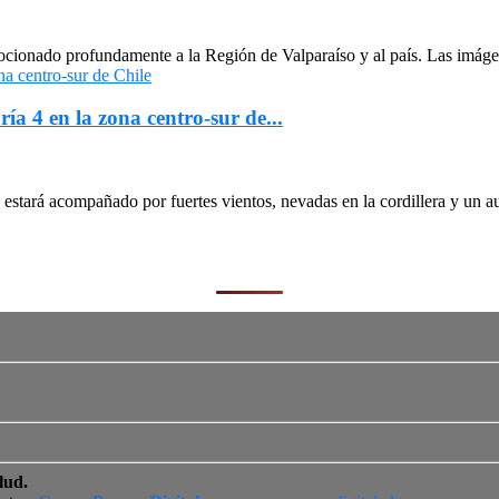
cionado profundamente a la Región de Valparaíso y al país. Las imágen
ría 4 en la zona centro-sur de...
stará acompañado por fuertes vientos, nevadas en la cordillera y un au
lud.