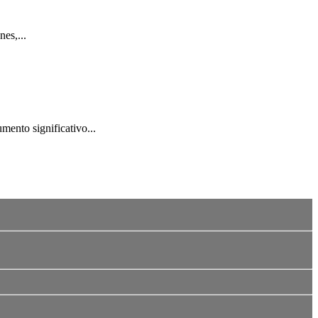
es,...
mento significativo...