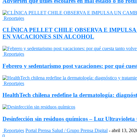
Advierten que útiles escolares en mal estado o no ro
Reportajes
CLÍNICA PELLET CHILE OBSERVA E IMPULS
EN VACACIONES SIN ALCOHOL
Reportajes
Febrero y sedentarismo post vacaciones: por qué cuest
Reportajes
HealthTech chilena redefine la dermatología: diagnóst
Desinfección sin residuos químicos – Luz Ultraviole
Reportajes
Portal Prensa Salud / Grupo Prensa Digital
-
abril 13, 202
0