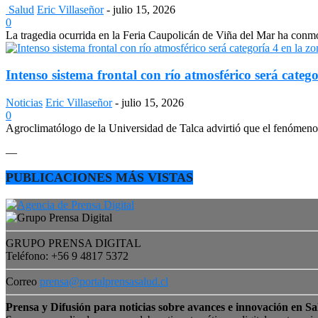
Salud
Eric Villaseñor
-
julio 15, 2026
0
La tragedia ocurrida en la Feria Caupolicán de Viña del Mar ha conmo
Intenso sistema frontal con río atmosférico será catego
Noticias
Eric Villaseñor
-
julio 15, 2026
0
Agroclimatólogo de la Universidad de Talca advirtió que el fenómeno e
—
PUBLICACIONES MÁS VISTAS
GRUPO PRENSA DIGITAL
Teléfono: +56 9 4817 5372
Correo
prensa@portalprensasalud.cl
Prensa y Difusión para noticias sobre avances e innovación en Sa