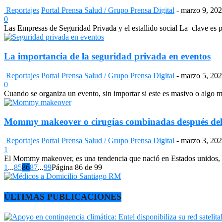
Reportajes
Portal Prensa Salud / Grupo Prensa Digital
-
marzo 9, 20
0
Las Empresas de Seguridad Privada y el estallido social La clave es pr
La importancia de la seguridad privada en eventos
Reportajes
Portal Prensa Salud / Grupo Prensa Digital
-
marzo 5, 20
0
Cuando se organiza un evento, sin importar si este es masivo o algo m
Mommy makeover o cirugías combinadas después de
Reportajes
Portal Prensa Salud / Grupo Prensa Digital
-
marzo 3, 20
1
El Mommy makeover, es una tendencia que nació en Estados unidos, a 
1
...
85
86
87
...
99
Página 86 de 99
ÚLTIMAS PUBLICACIONES