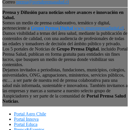
Correo
prensa@portalprensasalud.cl
Prensa y Difusión para noticias sobre avances e innovación en
Salud.
Somos un medio de prensa colaborativo, temático y digital,
perteneciente a
Grupo Prensa Digital
www.grupoprensadigital.cl
.
Damos visibilidad a temas del área salud, mediante la publicación de
contenidos de calidad, con una audiencia de profesionales de todas
las edades y tomadores de decisión del ámbito público y privado.
Los 5 portales de Noticias de
Grupo Prensa Digital
, incluido Portal
Prensa Salud, publican en forma gratuita para entidades sin fines
lucros, que busquen un medio de prensa donde visibilizar sus
contenidos.
Dejamos invitados a periodistas, fundaciones, municipios, colegios,
universidades, ONG, agrupaciones, ministerios, servicios públicos,
etc… a ser parte de nuestra red de prensa colaborativa para una
salud más informada, sustentable e innovadora. También invitamos a
las empresas y marcas a sumarse a nuestro selecto grupo de
Auspiciadores y ser parte de la comunidad de
Portal Prensa Salud
Noticias
.
Portal Agro Chile
Portal Innova
Portal Educa
Prensa&Eventos