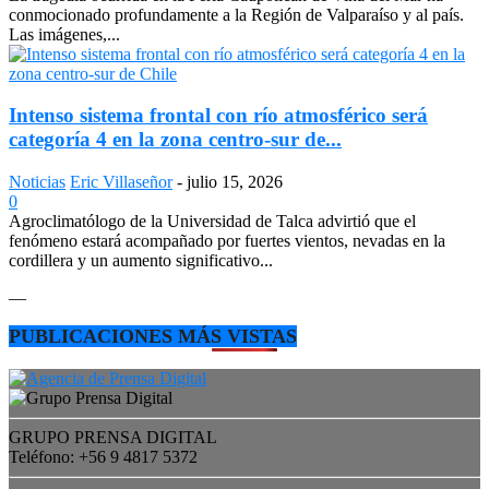
conmocionado profundamente a la Región de Valparaíso y al país.
Las imágenes,...
Intenso sistema frontal con río atmosférico será
categoría 4 en la zona centro-sur de...
Noticias
Eric Villaseñor
-
julio 15, 2026
0
Agroclimatólogo de la Universidad de Talca advirtió que el
fenómeno estará acompañado por fuertes vientos, nevadas en la
cordillera y un aumento significativo...
—
PUBLICACIONES MÁS VISTAS
GRUPO PRENSA DIGITAL
Teléfono: +56 9 4817 5372