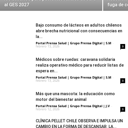
al GES 2027
fuga de c
Bajo consumo de lácteos en adultos chilenos
abre brecha nutricional con consecuencias en
la...
Portal Prensa Salud | Grupo Prensa Digital | S.M
-
febrero 13, 2026
0
Médicos sobre ruedas: caravana solidaria
realiza operativo médico para reducir listas de
espera en...
Portal Prensa Salud | Grupo Prensa Digital | S.M
-
febrero 13, 2026
0
Más que una mascota: la educación como
motor del bienestar animal
Portal Prensa Salud | Grupo Prensa Digital | J.V
-
febrero 12, 2026
0
CLÍNICA PELLET CHILE OBSERVA E IMPULSA UN
CAMBIO EN LA FORMA DE DESCANSAR: LA...