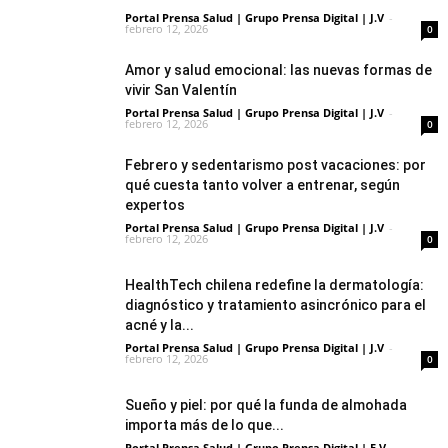
Portal Prensa Salud | Grupo Prensa Digital | J.V
-
febrero 12, 2026
0
Amor y salud emocional: las nuevas formas de
vivir San Valentín
Portal Prensa Salud | Grupo Prensa Digital | J.V
-
febrero 12, 2026
0
Febrero y sedentarismo post vacaciones: por
qué cuesta tanto volver a entrenar, según
expertos
Portal Prensa Salud | Grupo Prensa Digital | J.V
-
febrero 12, 2026
0
HealthTech chilena redefine la dermatología:
diagnóstico y tratamiento asincrónico para el
acné y la...
Portal Prensa Salud | Grupo Prensa Digital | J.V
-
febrero 12, 2026
0
Sueño y piel: por qué la funda de almohada
importa más de lo que...
Portal Prensa Salud | Grupo Prensa Digital | E.V
-