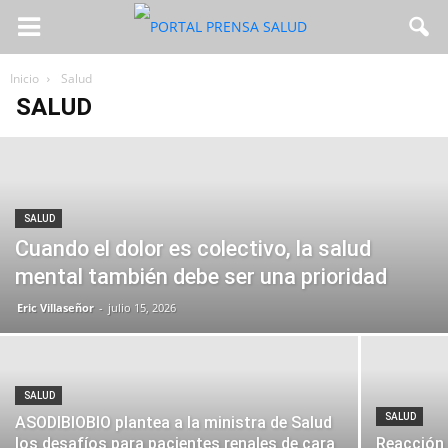
Inicio
Salud
SALUD
SALUD
Cuando el dolor es colectivo, la salud
mental también debe ser una prioridad
Eric Villaseñor
-
julio 15, 2026
SALUD
SALUD
ASODIBIOBIO plantea a la ministra de Salud
los desafíos para pacientes renales de cara
Reacción 