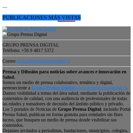
—
PUBLICACIONES MÁS VISTAS
GRUPO PRENSA DIGITAL
Teléfono: +56 9 4817 5372
Correo
prensa@portalprensasalud.cl
Prensa y Difusión para noticias sobre avances e innovación en
Salud.
Somos un medio de prensa colaborativo, temático y digital,
perteneciente a
Grupo Prensa Digital
www.grupoprensadigital.cl
.
Damos visibilidad a temas del área salud, mediante la publicación de
contenidos de calidad, con una audiencia de profesionales de todas
las edades y tomadores de decisión del ámbito público y privado.
Los 5 portales de Noticias de
Grupo Prensa Digital
, incluido Portal
Prensa Salud, publican en forma gratuita para entidades sin fines
lucros, que busquen un medio de prensa donde visibilizar sus
contenidos.
Dejamos invitados a periodistas, fundaciones, municipios, colegios,