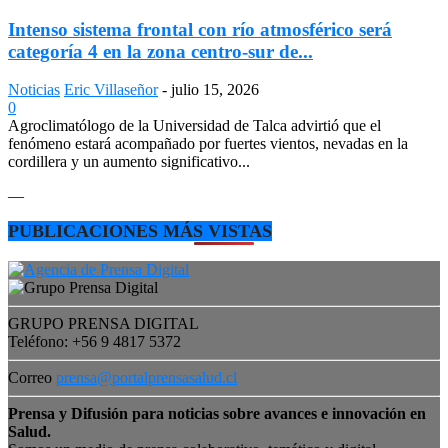
Intenso sistema frontal con río atmosférico será
categoría 4 en la zona centro-sur de...
Noticias
Eric Villaseñor
-
julio 15, 2026
0
Agroclimatólogo de la Universidad de Talca advirtió que el
fenómeno estará acompañado por fuertes vientos, nevadas en la
cordillera y un aumento significativo...
—
PUBLICACIONES MÁS VISTAS
GRUPO PRENSA DIGITAL
Teléfono: +56 9 4817 5372
Correo
prensa@portalprensasalud.cl
Prensa y Difusión para noticias sobre avances e innovación en
Salud.