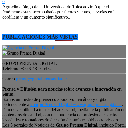
0
Agroclimatólogo de la Universidad de Talca advirtió que el
fenómeno estará acompañado por fuertes vientos, nevadas en la
cordillera y un aumento significativo...
—
PUBLICACIONES MÁS VISTAS
GRUPO PRENSA DIGITAL
Teléfono: +56 9 4817 5372
Correo
prensa@portalprensasalud.cl
Prensa y Difusión para noticias sobre avances e innovación en
Salud.
Somos un medio de prensa colaborativo, temático y digital,
perteneciente a
Grupo Prensa Digital
www.grupoprensadigital.cl
.
Damos visibilidad a temas del área salud, mediante la publicación de
contenidos de calidad, con una audiencia de profesionales de todas
las edades y tomadores de decisión del ámbito público y privado.
Los 5 portales de Noticias de
Grupo Prensa Digital
, incluido Portal