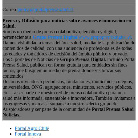
Correo
prensa@portalprensasalud.cl
Prensa y Difusión para noticias sobre avances e innovación en
Salud.
Somos un medio de prensa colaborativo, temático y digital,
perteneciente a
Grupo Prensa Digital
www.grupoprensadigital.cl
.
Damos visibilidad a temas del área salud, mediante la publicación de
contenidos de calidad, con una audiencia de profesionales de todas
las edades y tomadores de decisión del ámbito público y privado.
Los 5 portales de Noticias de
Grupo Prensa Digital
, incluido Portal
Prensa Salud, publican en forma gratuita para entidades sin fines
lucros, que busquen un medio de prensa donde visibilizar sus
contenidos.
Dejamos invitados a periodistas, fundaciones, municipios, colegios,
universidades, ONG, agrupaciones, ministerios, servicios públicos,
etc… a ser parte de nuestra red de prensa colaborativa para una
salud más informada, sustentable e innovadora. También invitamos a
las empresas y marcas a sumarse a nuestro selecto grupo de
Auspiciadores y ser parte de la comunidad de
Portal Prensa Salud
Noticias
.
Portal Agro Chile
Portal Innova