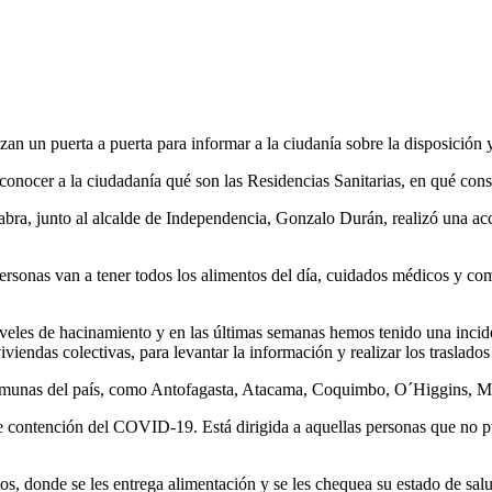
izan un puerta a puerta para informar a la ciudanía sobre la disposición 
onocer a la ciudadanía qué son las Residencias Sanitarias, en qué consi
bra, junto al alcalde de Independencia, Gonzalo Durán, realizó una acc
ersonas van a tener todos los alimentos del día, cuidados médicos y com
iveles de hacinamiento y en las últimas semanas hemos tenido una incid
ndas colectivas, para levantar la información y realizar los traslados 
 y comunas del país, como Antofagasta, Atacama, Coquimbo, O´Higgins, 
de contención del COVID-19. Está dirigida a aquellas personas que no p
os, donde se les entrega alimentación y se les chequea su estado de salu