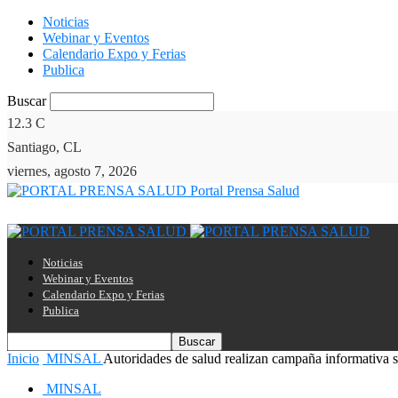
Noticias
Webinar y Eventos
Calendario Expo y Ferias
Publica
Buscar
12.3
C
Santiago, CL
viernes, agosto 7, 2026
Portal Prensa Salud
Noticias
Webinar y Eventos
Calendario Expo y Ferias
Publica
Inicio
MINSAL
Autoridades de salud realizan campaña informativa s
MINSAL