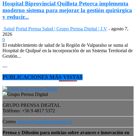
Hospital Biprovincial Quillota Petorca implementa
moderno sistema para mejorar la gestión quirúrgica
y reducir...
Salud
Portal Prensa Salud | Grupo Prensa Digital | J.V
-
agosto 7,
2026
0
El establecimiento de salud de la Región de Valparaíso se suma al
Hospital de Quilpué en la incorporación de un Sistema Territorial de
Gestión...
—
PUBLICACIONES MÁS VISTAS
GRUPO PRENSA DIGITAL
Teléfono: +56 9 4817 5372
Correo
prensa@portalprensasalud.cl
Prensa y Difusión para noticias sobre avances e innovación en