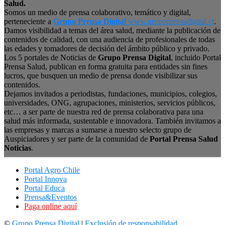
Salud.
Somos un medio de prensa colaborativo, temático y digital,
perteneciente a
Grupo Prensa Digital
www.grupoprensadigital.cl
.
Damos visibilidad a temas del área salud, mediante la publicación de
contenidos de calidad, con una audiencia de profesionales de todas
las edades y tomadores de decisión del ámbito público y privado.
Los 5 portales de Noticias de
Grupo Prensa Digital
, incluido Portal
Prensa Salud, publican en forma gratuita para entidades sin fines
lucros, que busquen un medio de prensa donde visibilizar sus
contenidos.
Dejamos invitados a periodistas, fundaciones, municipios, colegios,
universidades, ONG, agrupaciones, ministerios, servicios públicos,
etc… a ser parte de nuestra red de prensa colaborativa para una
salud más informada, sustentable e innovadora. También invitamos a
las empresas y marcas a sumarse a nuestro selecto grupo de
Auspiciadores y ser parte de la comunidad de
Portal Prensa Salud
Noticias
.
Portal Agro Chile
Portal Innova
Portal Educa
Prensa&Eventos
Paga online aquí
©
Grupo Prensa Digital
|
Exclusión de responsabilidad