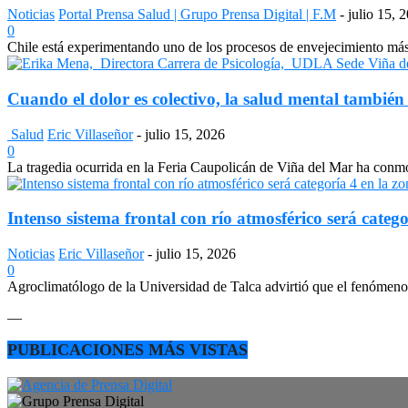
Noticias
Portal Prensa Salud | Grupo Prensa Digital | F.M
-
julio 15, 
0
Chile está experimentando uno de los procesos de envejecimiento más a
Cuando el dolor es colectivo, la salud mental también
Salud
Eric Villaseñor
-
julio 15, 2026
0
La tragedia ocurrida en la Feria Caupolicán de Viña del Mar ha conmo
Intenso sistema frontal con río atmosférico será catego
Noticias
Eric Villaseñor
-
julio 15, 2026
0
Agroclimatólogo de la Universidad de Talca advirtió que el fenómeno e
—
PUBLICACIONES MÁS VISTAS