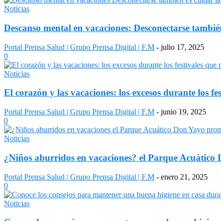
Noticias
Descanso mental en vacaciones: Desconectarse también
Portal Prensa Salud | Grupo Prensa Digital | F.M
-
julio 17, 2025
0
Noticias
El corazón y las vacaciones: los excesos durante los fes
Portal Prensa Salud | Grupo Prensa Digital | F.M
-
junio 19, 2025
0
Noticias
¿Niños aburridos en vacaciones? el Parque Acuático 
Portal Prensa Salud | Grupo Prensa Digital | F.M
-
enero 21, 2025
0
Noticias