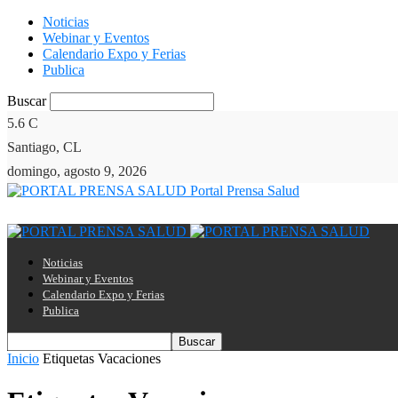
Noticias
Webinar y Eventos
Calendario Expo y Ferias
Publica
Buscar
5.6
C
Santiago, CL
domingo, agosto 9, 2026
Portal Prensa Salud
Noticias
Webinar y Eventos
Calendario Expo y Ferias
Publica
Inicio
Etiquetas
Vacaciones