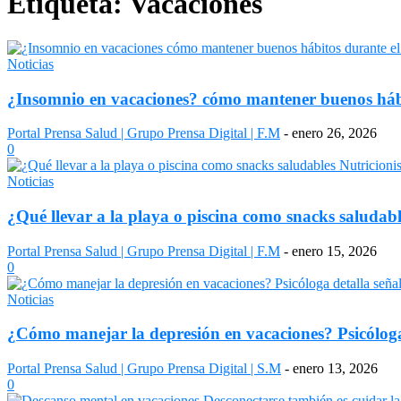
Etiqueta: Vacaciones
Noticias
¿Insomnio en vacaciones? cómo mantener buenos hábi
Portal Prensa Salud | Grupo Prensa Digital | F.M
-
enero 26, 2026
0
Noticias
¿Qué llevar a la playa o piscina como snacks saludable
Portal Prensa Salud | Grupo Prensa Digital | F.M
-
enero 15, 2026
0
Noticias
¿Cómo manejar la depresión en vacaciones? Psicóloga d
Portal Prensa Salud | Grupo Prensa Digital | S.M
-
enero 13, 2026
0