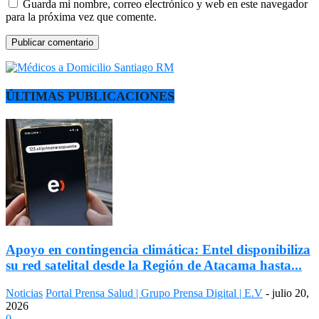
Guarda mi nombre, correo electrónico y web en este navegador
para la próxima vez que comente.
ÚLTIMAS PUBLICACIONES
Apoyo en contingencia climática: Entel disponibiliza
su red satelital desde la Región de Atacama hasta...
Noticias
Portal Prensa Salud | Grupo Prensa Digital | E.V
-
julio 20,
2026
0