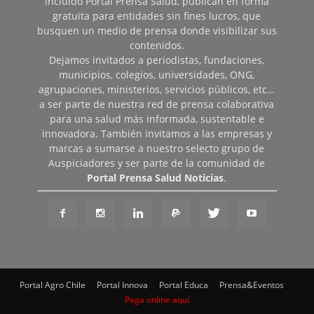
incluido Portal Prensa Salud, publican en forma
gratuita para entidades sin fines lucros, que
busquen un medio de prensa donde visibilizar sus
contenidos.
Dejamos invitados a periodistas, fundaciones,
municipios, colegios, universidades, ONG,
agrupaciones, ministerios, servicios públicos, etc…
a ser parte de nuestra red de prensa colaborativa
para una salud más informada, sustentable e
innovadora. También invitamos a las empresas y
marcas a sumarse a nuestro selecto grupo de
Auspiciadores y ser parte de la comunidad de
Portal Prensa Salud Noticias
.
Portal Agro Chile
Portal Innova
Portal Educa
Prensa&Eventos
Paga online aquí