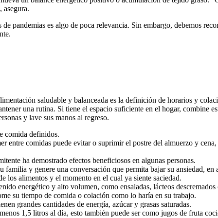
, asegura.
 de pandemias es algo de poca relevancia. Sin embargo, debemos recorda
nte.
limentación saludable y balanceada es la definición de horarios y colac
ntener una rutina. Si tiene el espacio suficiente en el hogar, combine es
personas y lave sus manos al regreso.
de comida definidos.
mer entre comidas puede evitar o suprimir el postre del almuerzo y cen
mitente ha demostrado efectos beneficiosos en algunas personas.
su familia y genere una conversación que permita bajar su ansiedad, en 
 de los alimentos y el momento en el cual ya siente saciedad.
enido energético y alto volumen, como ensaladas, lácteos descremados o
 tome su tiempo de comida o colación como lo haría en su trabajo.
ienen grandes cantidades de energía, azúcar y grasas saturadas.
os 1,5 litros al día, esto también puede ser como jugos de fruta cocida,