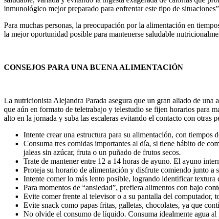
inmunológico mejor preparado para enfrentar este tipo de situaciones”
Para muchas personas, la preocupación por la alimentación en tiempos
la mejor oportunidad posible para mantenerse saludable nutricionalme
CONSEJOS PARA UNA BUENA ALIMENTACIÓN
La nutricionista Alejandra Parada asegura que un gran aliado de una a
que aún en formato de teletrabajo y telestudio se fijen horarios para ma
alto en la jornada y suba las escaleras evitando el contacto con otras 
Intente crear una estructura para su alimentación, con tiempos 
Consuma tres comidas importantes al día, si tiene hábito de co
jaleas sin azúcar, fruta o un puñado de frutos secos.
Trate de mantener entre 12 a 14 horas de ayuno. El ayuno inter
Proteja su horario de alimentación y disfrute comiendo junto a 
Intente comer lo más lento posible, logrando identificar textura
Para momentos de “ansiedad”, prefiera alimentos con bajo cont
Evite comer frente al televisor o a su pantalla del computador,
Evite snack como papas fritas, galletas, chocolates, ya que cont
No olvide el consumo de líquido. Consuma idealmente agua al men