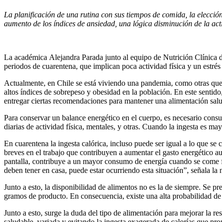
La planificación de una rutina con sus tiempos de comida, la elecció
aumento de los índices de ansiedad, una lógica disminución de la act
La académica Alejandra Parada junto al equipo de Nutrición Clínica de
periodos de cuarentena, que implican poca actividad física y un estrés
Actualmente, en Chile se está viviendo una pandemia, como otras que ha
altos índices de sobrepeso y obesidad en la población. En este sentid
entregar ciertas recomendaciones para mantener una alimentación sal
Para conservar un balance energético en el cuerpo, es necesario consum
diarias de actividad física, mentales, y otras. Cuando la ingesta es ma
En cuarentena la ingesta calórica, incluso puede ser igual a lo que se
breves en el trabajo que contribuyen a aumentar el gasto energético aun
pantalla, contribuye a un mayor consumo de energía cuando se come fre
deben tener en casa, puede estar ocurriendo esta situación”, señala la n
Junto a esto, la disponibilidad de alimentos no es la de siempre. Se p
gramos de producto. En consecuencia, existe una alta probabilidad de 
Junto a esto, surge la duda del tipo de alimentación para mejorar la 
saludable, variada y evitando la ingesta exagerada de calorías que p