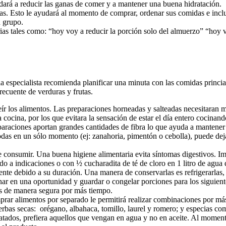
yudará a reducir las ganas de comer y a mantener una buena hidratación.
as. Esto le ayudará al momento de comprar, ordenar sus comidas e incl
n grupo.
iarias tales como: “hoy voy a reducir la porción solo del almuerzo” “hoy 
 la especialista recomienda planificar una minuta con las comidas princi
recuente de verduras y frutas.
freír los alimentos. Las preparaciones horneadas y salteadas necesitaran
cocina, por los que evitara la sensación de estar el día entero cocinand
raciones aportan grandes cantidades de fibra lo que ayuda a mantener u
 todas en un sólo momento (ej: zanahoria, pimentón o cebolla), puede dej
e consumir. Una buena higiene alimentaria evita síntomas digestivos. Imp
rdo a indicaciones o con ½ cucharadita de té de cloro en 1 litro de agu
te debido a su duración. Una manera de conservarlas es refrigerarlas, 
nar en una oportunidad y guardar o congelar porciones para los siguient
os de manera segura por más tiempo.
prar alimentos por separado le permitirá realizar combinaciones por má
hierbas secas: orégano, albahaca, tomillo, laurel y romero; y especias 
atados, prefiera aquellos que vengan en agua y no en aceite. Al moment