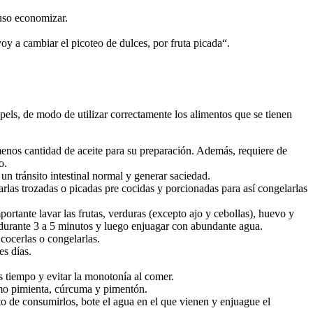
uso economizar.
voy a cambiar el picoteo de dulces, por fruta picada“.
apels, de modo de utilizar correctamente los alimentos que se tienen
 menos cantidad de aceite para su preparación. Además, requiere de
o.
n tránsito intestinal normal y generar saciedad.
arlas trozadas o picadas pre cocidas y porcionadas para así congelarlas
ortante lavar las frutas, verduras (excepto ajo y cebollas), huevo y
a durante 3 a 5 minutos y luego enjuagar con abundante agua.
cocerlas o congelarlas.
es días.
s tiempo y evitar la monotonía al comer.
como pimienta, cúrcuma y pimentón.
o de consumirlos, bote el agua en el que vienen y enjuague el