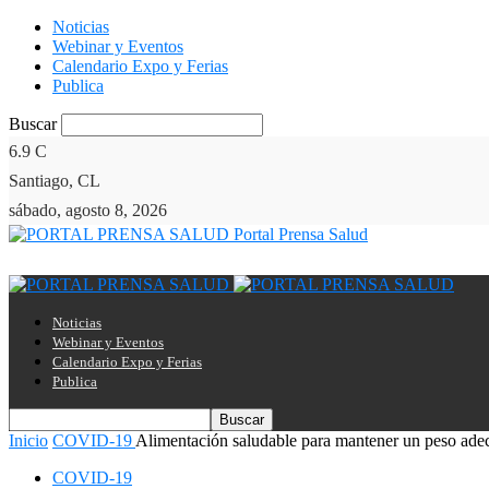
Noticias
Webinar y Eventos
Calendario Expo y Ferias
Publica
Buscar
6.9
C
Santiago, CL
sábado, agosto 8, 2026
Portal Prensa Salud
Noticias
Webinar y Eventos
Calendario Expo y Ferias
Publica
Inicio
COVID-19
Alimentación saludable para mantener un peso ade
COVID-19