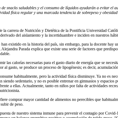
n de snacks saludables y el consumo de líquidos ayudarán a evitar el a
ividad física regular y una marcada tendencia de sobrepeso y obesidad 
 la carrera de Nutrición y Dietética de la Pontificia Universidad Catól
 derivado del aislamiento y la incertiduambre e inciden en nuestros hábit
n existido en la historia del país, sin embargo, para la docente hay una
o, Alejandra Parada explica que existe una serie de factores que predis
udable.
ir las calorías necesarias para el gasto diario de energía que se neces
yor al gasto, se produce un proceso de lipogénesis; es decir, acumulació
 consume habitualmente, pero la actividad física disminuye. Ya no es nec
 siendo sedentario, y no es posible entrenar en gimnasios y espacios púb
nte a ellas. Actualmente, tanto en niños por falta de actividades recr
utricionista.
refiere comprar mayor cantidad de alimentos no perecibles que habitualm
subir de peso.
respuesta de nuestro sistema inmune para prevenir el contagio por Covid-
romueva un balance energético positivo o acumulación de tejido graso. “