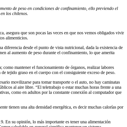
umento de peso en condiciones de confinamiento, ello previendo el
en los chilenos.
ica, asegura que son pocas las veces en que nos vemos obligados vivir
os alimenticios.
 diferencia desde el punto de vista nutricional, dada la existencia de
ponen al aumento de peso durante el confinamiento, lo que amerita
ita; como mantener el funcionamiento de órganos, realizar labores
n de tejido graso en el cuerpo con el consiguiente exceso de peso.
esario movilizarse para tomar transporte o el auto, no hay caminatas
licos al aire libre. “El teletrabajo o estar muchas horas frente a una
eativas, como en adultos por la constante conexión al computador que
ente tienen una alta densidad energética, es decir muchas calorías por
19. En su opinión, lo más importante es tener una alimentación
Comer saludable en general significa mantener un sistema