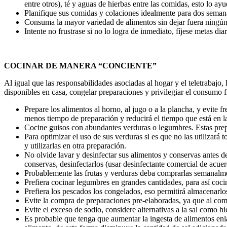
entre otros), té y aguas de hierbas entre las comidas, esto lo a
Planifique sus comidas y colaciones idealmente para dos seman
Consuma la mayor variedad de alimentos sin dejar fuera ningú
Intente no frustrase si no lo logra de inmediato, fíjese metas d
COCINAR DE MANERA “CONCIENTE”
Al igual que las responsabilidades asociadas al hogar y el teletrabajo,
disponibles en casa, congelar preparaciones y privilegiar el consumo f
Prepare los alimentos al horno, al jugo o a la plancha, y evite 
menos tiempo de preparación y reducirá el tiempo que está en la 
Cocine guisos con abundantes verduras o legumbres. Estas prepa
Para optimizar el uso de sus verduras si es que no las utilizará
y utilizarlas en otra preparación.
No olvide lavar y desinfectar sus alimentos y conservas antes d
conservas, desinfectarlos (usar desinfectante comercial de acue
Probablemente las frutas y verduras deba comprarlas semanalmen
Prefiera cocinar legumbres en grandes cantidades, para así coci
Prefiera los pescados los congelados, eso permitirá almacenarl
Evite la compra de preparaciones pre-elaboradas, ya que al com
Evite el exceso de sodio, considere alternativas a la sal como 
Es probable que tenga que aumentar la ingesta de alimentos enl