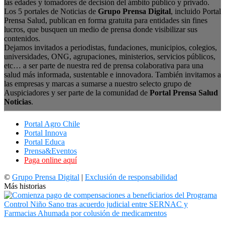
las edades y tomadores de decisión del ámbito público y privado.
Los 5 portales de Noticias de
Grupo Prensa Digital
, incluido Portal
Prensa Salud, publican en forma gratuita para entidades sin fines
lucros, que busquen un medio de prensa donde visibilizar sus
contenidos.
Dejamos invitados a periodistas, fundaciones, municipios, colegios,
universidades, ONG, agrupaciones, ministerios, servicios públicos,
etc… a ser parte de nuestra red de prensa colaborativa para una
salud más informada, sustentable e innovadora. También invitamos a
las empresas y marcas a sumarse a nuestro selecto grupo de
Auspiciadores y ser parte de la comunidad de
Portal Prensa Salud
Noticias
.
Portal Agro Chile
Portal Innova
Portal Educa
Prensa&Eventos
Paga online aquí
©
Grupo Prensa Digital
|
Exclusión de responsabilidad
Más historias