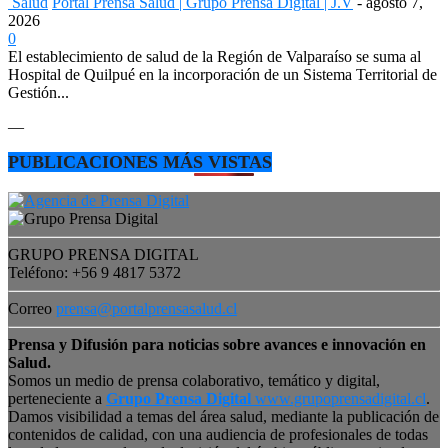
Salud
Portal Prensa Salud | Grupo Prensa Digital | J.V
-
agosto 7,
2026
0
El establecimiento de salud de la Región de Valparaíso se suma al
Hospital de Quilpué en la incorporación de un Sistema Territorial de
Gestión...
—
PUBLICACIONES MÁS VISTAS
GRUPO PRENSA DIGITAL
Teléfono: +56 9 4817 5372
Correo
prensa@portalprensasalud.cl
Prensa y Difusión para noticias sobre avances e innovación en
Salud.
Somos un medio de prensa colaborativo, temático y digital,
perteneciente a
Grupo Prensa Digital
www.grupoprensadigital.cl
.
Damos visibilidad a temas del área salud, mediante la publicación de
contenidos de calidad, con una audiencia de profesionales de todas