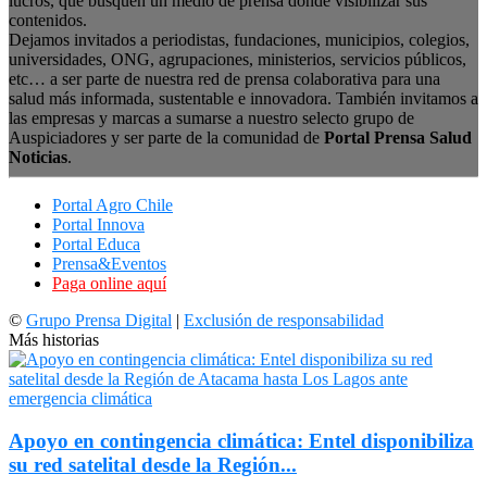
lucros, que busquen un medio de prensa donde visibilizar sus
contenidos.
Dejamos invitados a periodistas, fundaciones, municipios, colegios,
universidades, ONG, agrupaciones, ministerios, servicios públicos,
etc… a ser parte de nuestra red de prensa colaborativa para una
salud más informada, sustentable e innovadora. También invitamos a
las empresas y marcas a sumarse a nuestro selecto grupo de
Auspiciadores y ser parte de la comunidad de
Portal Prensa Salud
Noticias
.
Portal Agro Chile
Portal Innova
Portal Educa
Prensa&Eventos
Paga online aquí
©
Grupo Prensa Digital
|
Exclusión de responsabilidad
Más historias
Apoyo en contingencia climática: Entel disponibiliza
su red satelital desde la Región...