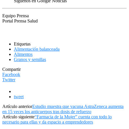
Síguenos en Google Noticias
Equipo Prensa
Portal Prensa Salud
Etiquetas
Alimentación balanceada
Alimentos
Granos y semillas
Compartir
Facebook
Twitter
tweet
Artículo anterior
Estudio muestra que vacuna AstraZeneca aumenta
en 15 veces los anticuerpos tras dosis de refuerzo
Artículo siguiente
“Farmacia de la Mujer” cuenta con todo lo
necesario para ellas y da espacio a emprendedores