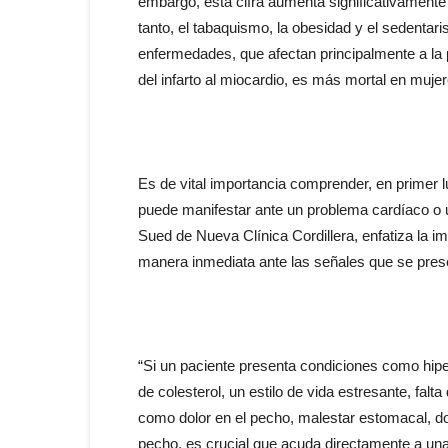
embargo, esta cifra aumenta significativament
tanto, el tabaquismo, la obesidad y el sedentar
enfermedades, que afectan principalmente a la 
del infarto al miocardio, es más mortal en mujer
Es de vital importancia comprender, en primer l
puede manifestar ante un problema cardíaco o un
Sued de Nueva Clínica Cordillera, enfatiza la 
manera inmediata ante las señales que se pres
“Si un paciente presenta condiciones como hip
de colesterol, un estilo de vida estresante, fal
como dolor en el pecho, malestar estomacal, dol
pecho, es crucial que acuda directamente a una