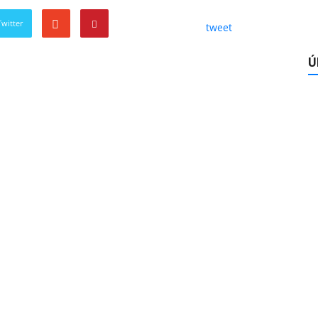
witter
tweet
Ú