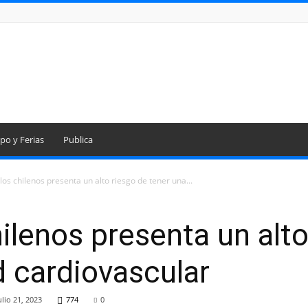
po y Ferias
Publica
los chilenos presenta un alto riesgo de tener una...
hilenos presenta un alto
 cardiovascular
ulio 21, 2023
774
0