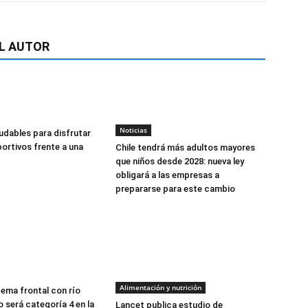
L AUTOR
Noticias
udables para disfrutar
ortivos frente a una
Chile tendrá más adultos mayores
que niños desde 2028: nueva ley
obligará a las empresas a
prepararse para este cambio
Alimentación y nutrición
tema frontal con río
 será categoría 4 en la
Lancet publica estudio de