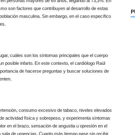
e en personas mayores de 65 años, llegando al 73,3%. En
ismo son factores que contribuyen al desarrollo de estas
P
población masculina. Sin embargo, en el caso específico
es.
ugar, cuáles son los síntomas principales que el cuerpo
 posible infarto. En este contexto, el cardiólogo Raúl
importancia de hacerse preguntas y buscar soluciones de
enten.
ertensión, consumo excesivo de tabaco, niveles elevados
ta de actividad física y sobrepeso, y experimenta síntomas
or en el brazo, sensación de angustia u opresión en el
 sala de urgencias. Cuanto más tiempo pase sin recibir