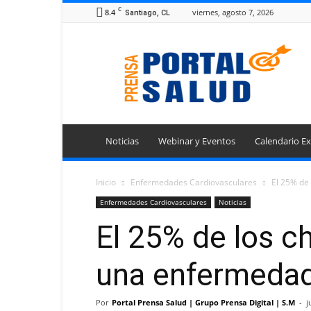
C
8.4
viernes, agosto 7, 2026
Santiago, CL
Portal
Prensa
Salud
Noticias
Webinar y Eventos
Calendario Ex
Inicio
Enfermedades Cardiovasculares
El 25% de 
Enfermedades Cardiovasculares
Noticias
El 25% de los c
una enfermedad
Por
Portal Prensa Salud | Grupo Prensa Digital | S.M
-
j