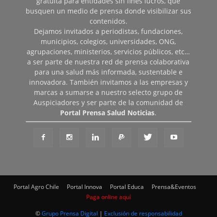
gratuita para entidades sin fines lucros, que
busquen un medio de prensa donde visibilizar sus
contenidos.
Dejamos invitados a periodistas, fundaciones,
municipios, colegios, universidades, ONG,
agrupaciones, ministerios, servicios públicos, etc…
a ser parte de nuestra red de prensa colaborativa
para una salud más informada, sustentable e
innovadora. También invitamos a las empresas y
marcas a sumarse a nuestro selecto grupo de
Auspiciadores y ser parte de la comunidad de
Portal Prensa Salud Noticias
.
Portal Agro Chile
Portal Innova
Portal Educa
Prensa&Eventos
Paga online aquí
©
Grupo Prensa Digital
|
Exclusión de responsabilidad