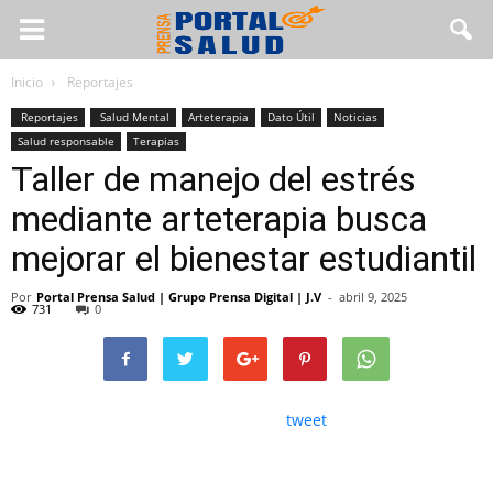
Inicio
Reportajes
Reportajes
Salud Mental
Arteterapia
Dato Útil
Noticias
Salud responsable
Terapias
Taller de manejo del estrés
mediante arteterapia busca
mejorar el bienestar estudiantil
Por
Portal Prensa Salud | Grupo Prensa Digital | J.V
-
abril 9, 2025
731
0
tweet