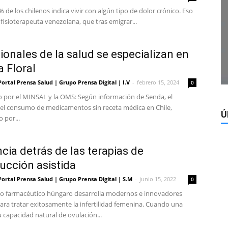
 de los chilenos indica vivir con algún tipo de dolor crónico. Eso
 fisioterapeuta venezolana, que tras emigrar...
ionales de la salud se especializan en
a Floral
Portal Prensa Salud | Grupo Prensa Digital | I.V
-
febrero 15, 2024
0
 por el MINSAL y la OMS: Según información de Senda, el
l consumo de medicamentos sin receta médica en Chile,
Ú
 por...
ncia detrás de las terapias de
ucción asistida
Portal Prensa Salud | Grupo Prensa Digital | S.M
-
junio 15, 2022
0
o farmacéutico húngaro desarrolla modernos e innovadores
ara tratar exitosamente la infertilidad femenina. Cuando una
 capacidad natural de ovulación...