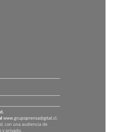
d.
l
www.grupoprensadigital.cl
.
ad, con una audiencia de
 y privado.