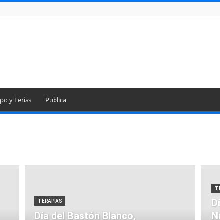
po y Ferias
Publica
T
D
TERAPIAS
Día del Bastón Blanco,
N