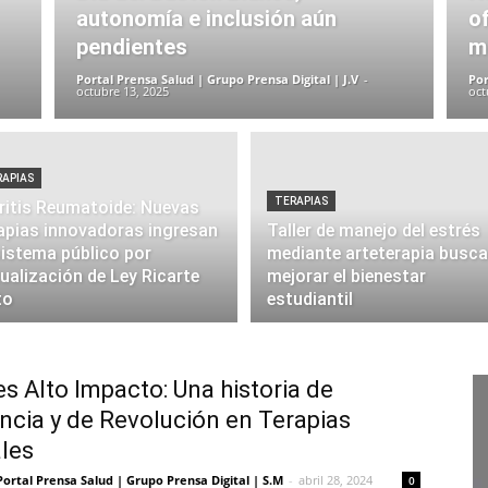
autonomía e inclusión aún
o
pendientes
m
Portal Prensa Salud | Grupo Prensa Digital | J.V
-
Por
octubre 13, 2025
oct
RAPIAS
TERAPIAS
ritis Reumatoide: Nuevas
apias innovadoras ingresan
Taller de manejo del estrés
sistema público por
mediante arteterapia busca
ualización de Ley Ricarte
mejorar el bienestar
to
estudiantil
s Alto Impacto: Una historia de
encia y de Revolución en Terapias
les
Portal Prensa Salud | Grupo Prensa Digital | S.M
-
abril 28, 2024
0