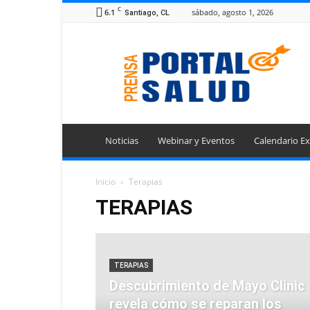
C
6.1
sábado, agosto 1, 2026
Santiago, CL
Portal
Prensa
Salud
Noticias
Webinar y Eventos
Calendario Ex
Inicio
Terapias
TERAPIAS
TERAPIAS
Descubrimiento de Mayo Clinic
revela cómo se reparan los