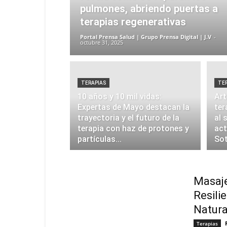
pulmones, abriendo puertas a
terapias regenerativas
Portal Prensa Salud | Grupo Prensa Digital | J.V
-
octubre 31, 2025
TERAPIAS
TE
10 años y 10 mil vidas:
Art
Expertas de Mayo destacan la
ter
trayectoria y el futuro de la
al 
terapia con haz de protones y
act
partículas...
So
Masaje
Resili
Natura
Terapias