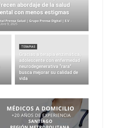
frecen abordaje de la salud
ental con menos estigmas
tal Prensa Salud | Grupo Prensa Digital | E.V
-
ubre 9, 2025
TERAPIAS
Gracias a terapia enzimática,
adolescente con enfermedad
neurodegenerativa “rara”
busca mejorar su calidad de
vida