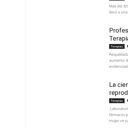
Más del 32%
llevó a una
Profes
Terapi
Terapias
Respaldado
aumento de
evidenciado
La cie
reprod
Terapias
Laboratori
fármacos p
mujer ve su