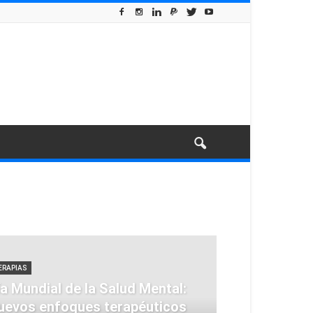
ERAPIAS
ía Mundial de la Salud Mental:
uevos enfoques terapéuticos