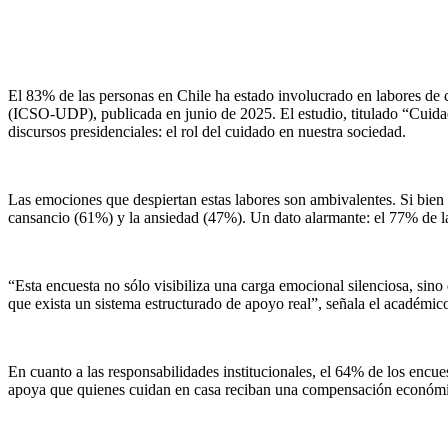
El 83% de las personas en Chile ha estado involucrado en labores de c
(ICSO-UDP), publicada en junio de 2025. El estudio, titulado “Cuidado
discursos presidenciales: el rol del cuidado en nuestra sociedad.
Las emociones que despiertan estas labores son ambivalentes. Si bien 
cansancio (61%) y la ansiedad (47%). Un dato alarmante: el 77% de l
“Esta encuesta no sólo visibiliza una carga emocional silenciosa, sin
que exista un sistema estructurado de apoyo real”, señala el académi
En cuanto a las responsabilidades institucionales, el 64% de los enc
apoya que quienes cuidan en casa reciban una compensación económi