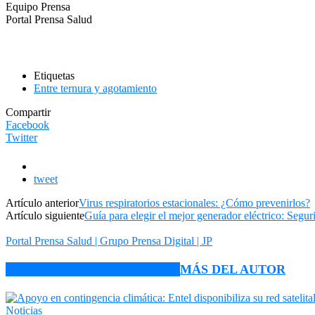
Equipo Prensa
Portal Prensa Salud
Etiquetas
Entre ternura y agotamiento
Compartir
Facebook
Twitter
tweet
Artículo anterior
Virus respiratorios estacionales: ¿Cómo prevenirlos?
Artículo siguiente
Guía para elegir el mejor generador eléctrico: Segu
Portal Prensa Salud | Grupo Prensa Digital | JP
ARTÍCULO RELACIONADOS
MÁS DEL AUTOR
Noticias