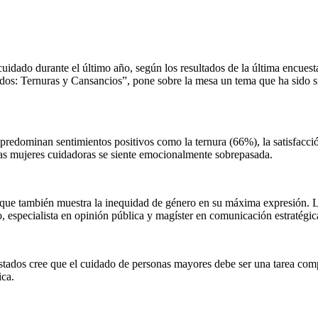
uidado durante el último año, según los resultados de la última encuesta
s: Ternuras y Cansancios”, pone sobre la mesa un tema que ha sido sist
predominan sentimientos positivos como la ternura (66%), la satisfacci
as mujeres cuidadoras se siente emocionalmente sobrepasada.
o que también muestra la inequidad de género en su máxima expresión. L
co, especialista en opinión pública y magíster en comunicación estraté
uestados cree que el cuidado de personas mayores debe ser una tarea co
ca.