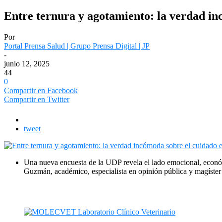
Entre ternura y agotamiento: la verdad in
Por
Portal Prensa Salud | Grupo Prensa Digital | JP
-
junio 12, 2025
44
0
Compartir en Facebook
Compartir en Twitter
tweet
Una nueva encuesta de la UDP revela el lado emocional, económ
Guzmán, académico, especialista en opinión pública y magíster 