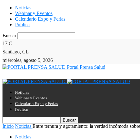
Noticias
Webinar y Eventos
Calendario Expo y Ferias
Publica
Buscar
17
C
Santiago, CL
miércoles, agosto 5, 2026
Portal Prensa Salud
Noticias
Webinar y Eventos
Calendario Expo y Ferias
Publica
Inicio
Noticias
Entre ternura y agotamiento: la verdad incómoda sobre 
Noticias