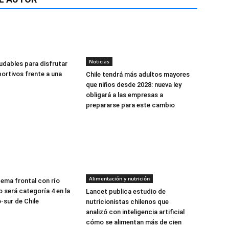
Noticias
udables para disfrutar
ortivos frente a una
Chile tendrá más adultos mayores
que niños desde 2028: nueva ley
obligará a las empresas a
prepararse para este cambio
Alimentación y nutrición
tema frontal con río
 será categoría 4 en la
Lancet publica estudio de
-sur de Chile
nutricionistas chilenos que
analizó con inteligencia artificial
cómo se alimentan más de cien