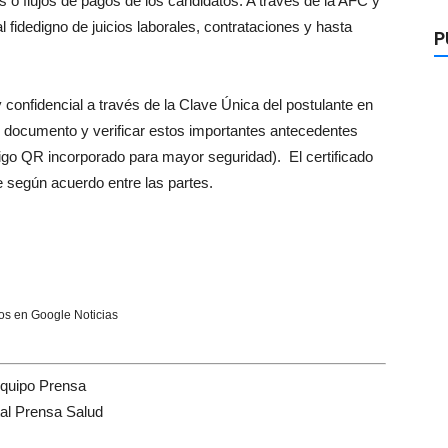
tas o flujos de pagos de los candidatos. A través de la AFC y
l fidedigno de juicios laborales, contrataciones y hasta
P
 confidencial a través de la Clave Única del postulante en
l documento y verificar estos importantes antecedentes
go QR incorporado para mayor seguridad). El certificado
 según acuerdo entre las partes.
s en Google Noticias
quipo Prensa
tal Prensa Salud