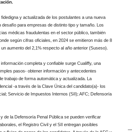
tación.
fidedigna y actualizada de los postulantes a una nueva
n desafío para empresas de distinto tipo y tamaño. Los
cias médicas fraudulentas en el sector público, también
onde según cifras oficiales, en 2024 se emitieron más de 8
n un aumento del 2,1% respecto al año anterior (Suseso).
información completa y confiable surge Cualiffy, una
simples pasos- obtener información y antecedentes
de trabajo de forma automática y actualizada. La
encial -a través de la Clave Única del candidato(a)- los
cial; Servicio de Impuestos Internos (SII); AFC; Defensoría
 y de la Defensoría Penal Pública se pueden verificar
borales, el Registro Civil y el SII entregan posibles
—