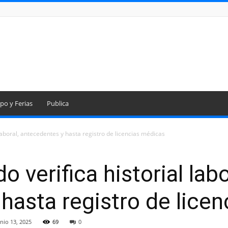
po y Ferias
Publica
 laboral, antecedentes y hasta registro de licencias médicas
 verifica historial labo
hasta registro de lice
unio 13, 2025
69
0