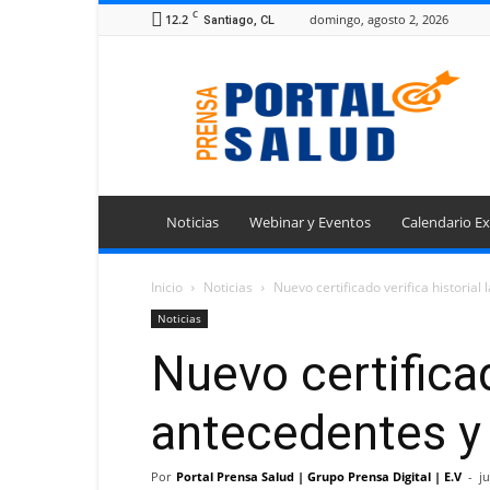
C
12.2
domingo, agosto 2, 2026
Santiago, CL
Portal
Prensa
Salud
Noticias
Webinar y Eventos
Calendario Ex
Inicio
Noticias
Nuevo certificado verifica historial
Noticias
Nuevo certificado
antecedentes y 
Por
Portal Prensa Salud | Grupo Prensa Digital | E.V
-
j