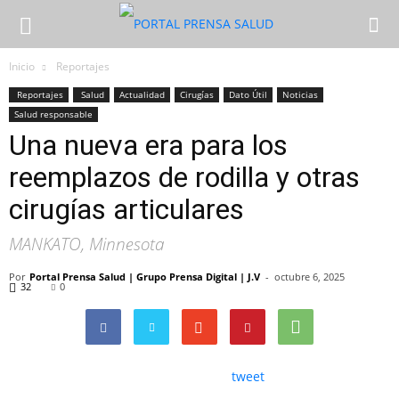
Inicio
Reportajes
Reportajes
Salud
Actualidad
Cirugías
Dato Útil
Noticias
Salud responsable
Una nueva era para los
reemplazos de rodilla y otras
cirugías articulares
MANKATO, Minnesota
Por
Portal Prensa Salud | Grupo Prensa Digital | J.V
-
octubre 6, 2025
32
0
tweet