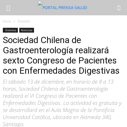
Inicio
Eventos
Eventos
Noticias
Sociedad Chilena de
Gastroenterología realizará
sexto Congreso de Pacientes
con Enfermedades Digestivas
El sábado 13 de diciembre, en horario de 8 a 13
horas, Sociedad Chilena de Gastroenterología
realizará el VI Congreso de Pacientes con
Enfermedades Digestivas. La actividad es gratuita y
se desarrollará en el Aula Magna de la Pontificia
Universidad Católica, ubicada en Alameda 340,
Santiago.