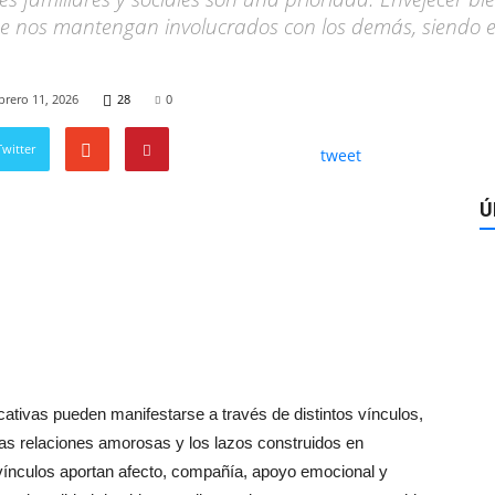
 que nos mantengan involucrados con los demás, siendo 
brero 11, 2026
28
0
witter
tweet
Ú
cativas pueden manifestarse a través de distintos vínculos,
las relaciones amorosas y los lazos construidos en
 vínculos aportan afecto, compañía, apoyo emocional y