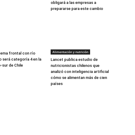
obligará a las empresas a
prepararse para este cambio
Alimentación y nutrición
tema frontal con río
 será categoría 4 en la
Lancet publica estudio de
-sur de Chile
nutricionistas chilenos que
analizó con inteligencia artificial
cómo se alimentan más de cien
países