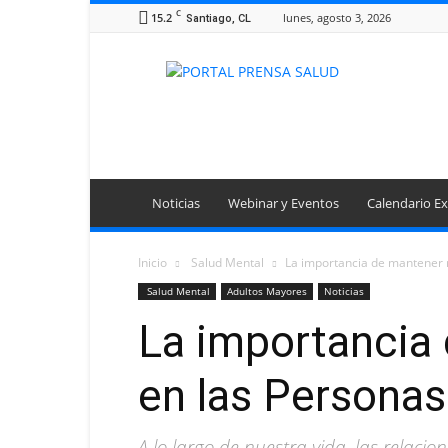
C
15.2
lunes, agosto 3, 2026
Santiago, CL
Portal
Prensa
Salud
Noticias
Webinar y Eventos
Calendario Ex
Inicio
Salud Mental
La importancia de mantener r
Salud Mental
Adultos Mayores
Noticias
La importancia 
en las Persona
A lo largo de nuestra vida, las relacio