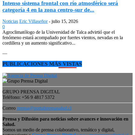
Intenso sistema frontal con río atmosférico será
categoría 4 en la zona centro-sur de...
Noticias
Eric Villaseñor
-
julio 15, 2026
0
Agroclimatólogo de la Universidad de Talca advirtió que el
fenómeno estará acompañado por fuertes vientos, nevadas en la
cordillera y un aumento significativo...
—
PUBLICACIONES MÁS VISTAS
GRUPO PRENSA DIGITAL
Teléfono: +56 9 4817 5372
Correo
prensa@portalprensasalud.cl
Prensa y Difusión para noticias sobre avances e innovación en
Salud.
Somos un medio de prensa colaborativo, temático y digital,