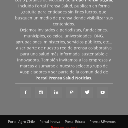
incluido Portal Prensa Salud, publican en forma
gratuita para entidades sin fines lucros, que
busquen un medio de prensa donde visibilizar sus
contenidos.
Dejamos invitados a periodistas, fundaciones,
municipios, colegios, universidades, ONG,
agrupaciones, ministerios, servicios públicos, etc…
a ser parte de nuestra red de prensa colaborativa
para una salud más informada, sustentable e
innovadora. También invitamos a las empresas y
marcas a sumarse a nuestro selecto grupo de
Auspiciadores y ser parte de la comunidad de
Portal Prensa Salud Noticias
.
Portal Agro Chile
Portal Innova
Portal Educa
Prensa&Eventos
Paga online aquí