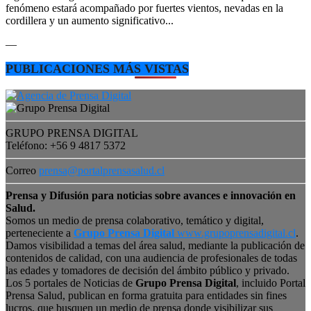
fenómeno estará acompañado por fuertes vientos, nevadas en la
cordillera y un aumento significativo...
—
PUBLICACIONES MÁS VISTAS
GRUPO PRENSA DIGITAL
Teléfono: +56 9 4817 5372
Correo
prensa@portalprensasalud.cl
Prensa y Difusión para noticias sobre avances e innovación en
Salud.
Somos un medio de prensa colaborativo, temático y digital,
perteneciente a
Grupo Prensa Digital
www.grupoprensadigital.cl
.
Damos visibilidad a temas del área salud, mediante la publicación de
contenidos de calidad, con una audiencia de profesionales de todas
las edades y tomadores de decisión del ámbito público y privado.
Los 5 portales de Noticias de
Grupo Prensa Digital
, incluido Portal
Prensa Salud, publican en forma gratuita para entidades sin fines
lucros, que busquen un medio de prensa donde visibilizar sus