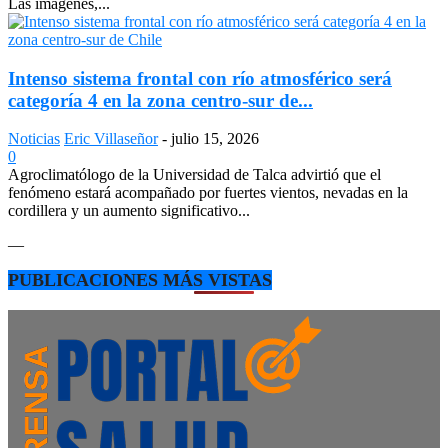
Las imágenes,...
Intenso sistema frontal con río atmosférico será
categoría 4 en la zona centro-sur de...
Noticias
Eric Villaseñor
-
julio 15, 2026
0
Agroclimatólogo de la Universidad de Talca advirtió que el
fenómeno estará acompañado por fuertes vientos, nevadas en la
cordillera y un aumento significativo...
—
PUBLICACIONES MÁS VISTAS