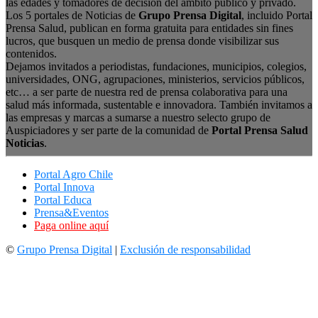
las edades y tomadores de decisión del ámbito público y privado.
Los 5 portales de Noticias de
Grupo Prensa Digital
, incluido Portal
Prensa Salud, publican en forma gratuita para entidades sin fines
lucros, que busquen un medio de prensa donde visibilizar sus
contenidos.
Dejamos invitados a periodistas, fundaciones, municipios, colegios,
universidades, ONG, agrupaciones, ministerios, servicios públicos,
etc… a ser parte de nuestra red de prensa colaborativa para una
salud más informada, sustentable e innovadora. También invitamos a
las empresas y marcas a sumarse a nuestro selecto grupo de
Auspiciadores y ser parte de la comunidad de
Portal Prensa Salud
Noticias
.
Portal Agro Chile
Portal Innova
Portal Educa
Prensa&Eventos
Paga online aquí
©
Grupo Prensa Digital
|
Exclusión de responsabilidad