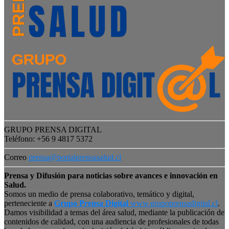
GRUPO PRENSA DIGITAL
Teléfono: +56 9 4817 5372
Correo
prensa@portalprensasalud.cl
Prensa y Difusión para noticias sobre avances e innovación en
Salud.
Somos un medio de prensa colaborativo, temático y digital,
perteneciente a
Grupo Prensa Digital
www.grupoprensadigital.cl
.
Damos visibilidad a temas del área salud, mediante la publicación de
contenidos de calidad, con una audiencia de profesionales de todas