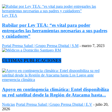
Ley TEA
Rubilar por Ley TEA: “es vital para poder
entregarles las herramientas necesarias a sus padres
y cuidadores”
Portal Prensa Salud | Grupo Prensa Digital | S.M
-
marzo 7, 2023
ÚLTIMAS PUBLICACIONES
Apoyo en contingencia climática: Entel disponibiliza
su red satelital desde la Región de Atacama hasta...
Noticias
Portal Prensa Salud | Grupo Prensa Digital | E.V
-
julio 20,
2026