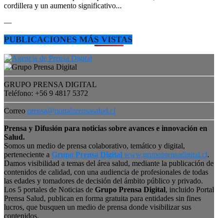
cordillera y un aumento significativo...
—
PUBLICACIONES MÁS VISTAS
GRUPO PRENSA DIGITAL
Teléfono: +56 9 4817 5372
Correo
prensa@portalprensasalud.cl
Prensa y Difusión para noticias sobre avances e innovación en
Salud.
Somos un medio de prensa colaborativo, temático y digital,
perteneciente a
Grupo Prensa Digital
www.grupoprensadigital.cl
.
Damos visibilidad a temas del área salud, mediante la publicación de
contenidos de calidad, con una audiencia de profesionales de todas
las edades y tomadores de decisión del ámbito público y privado.
Los 5 portales de Noticias de
Grupo Prensa Digital
, incluido Portal
Prensa Salud, publican en forma gratuita para entidades sin fines
lucros, que busquen un medio de prensa donde visibilizar sus
contenidos.