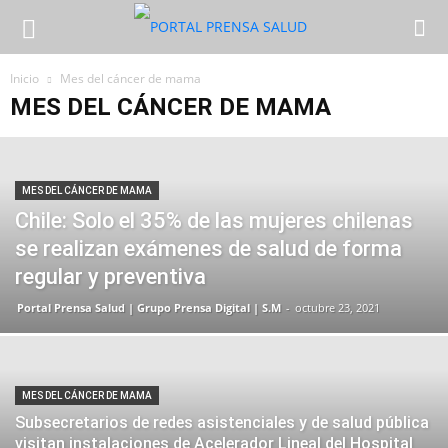
Inicio
Mes del cáncer de mama
MES DEL CÁNCER DE MAMA
MES DEL CÁNCER DE MAMA
Chile: Solo el 35% de las mujeres chilenas
se realizan exámenes de salud de forma
regular y preventiva
Portal Prensa Salud | Grupo Prensa Digital | S.M
-
octubre 23, 2021
MES DEL CÁNCER DE MAMA
Subsecretarios de redes asistenciales y de salud pública
visitan instalaciones de Acelerador Lineal del Hospital