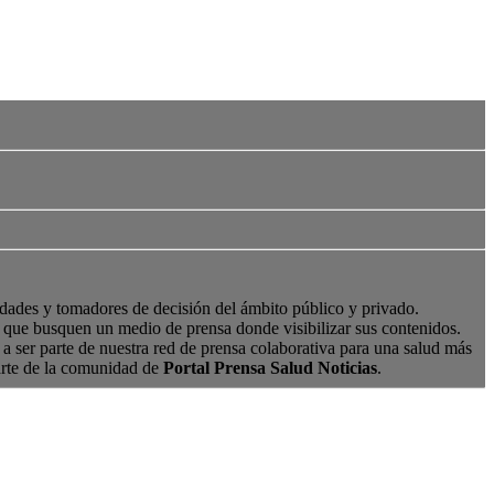
edades y tomadores de decisión del ámbito público y privado.
s, que busquen un medio de prensa donde visibilizar sus contenidos.
a ser parte de nuestra red de prensa colaborativa para una salud más
arte de la comunidad de
Portal Prensa Salud Noticias
.