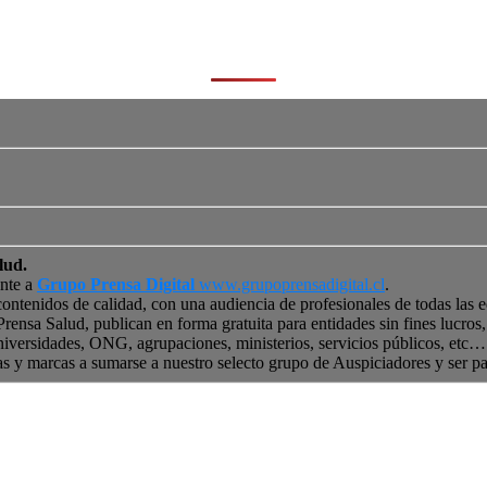
lud.
ente a
Grupo Prensa Digital
www.grupoprensadigital.cl
.
contenidos de calidad, con una audiencia de profesionales de todas las 
 Prensa Salud, publican en forma gratuita para entidades sin fines lucro
niversidades, ONG, agrupaciones, ministerios, servicios públicos, etc… 
as y marcas a sumarse a nuestro selecto grupo de Auspiciadores y ser p