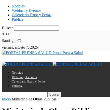
Noticias
Webinar y Eventos
Calendario Expo y Ferias
Publica
Buscar
9.3
C
Santiago, CL
viernes, agosto 7, 2026
Portal Prensa Salud
Noticias
Webinar y Eventos
Calendario Expo y Ferias
Publica
Inicio
Ministerio de Obras Públicas