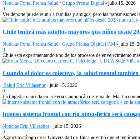
Noticias
Portal Prensa Salud / Grupo Prensa Digital
-
julio 15, 2026
0
Ver deporte puede reunir a familias y amigos, pero las transmisiones 
Chile tendrá más adultos mayores que niños desde 2028
Noticias
Portal Prensa Salud | Grupo Prensa Digital | F.M
-
julio 15, 
0
Chile está experimentando uno de los procesos de envejecimiento más a
Cuando el dolor es colectivo, la salud mental también
Salud
Eric Villaseñor
-
julio 15, 2026
0
La tragedia ocurrida en la Feria Caupolicán de Viña del Mar ha conmo
Intenso sistema frontal con río atmosférico será catego
Noticias
Eric Villaseñor
-
julio 15, 2026
0
Agroclimatólogo de la Universidad de Talca advirtió que el fenómeno e