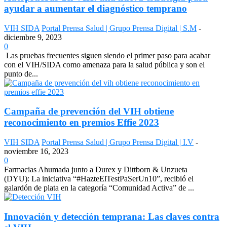
ayudar a aumentar el diagnóstico temprano
VIH SIDA
Portal Prensa Salud | Grupo Prensa Digital | S.M
-
diciembre 9, 2023
0
Las pruebas frecuentes siguen siendo el primer paso para acabar
con el VIH/SIDA como amenaza para la salud pública y son el
punto de...
Campaña de prevención del VIH obtiene
reconocimiento en premios Effie 2023
VIH SIDA
Portal Prensa Salud | Grupo Prensa Digital | I.V
-
noviembre 16, 2023
0
Farmacias Ahumada junto a Durex y Dittborn & Unzueta
(DYU): La iniciativa “#HazteElTestPaSerUn10”, recibió el
galardón de plata en la categoría “Comunidad Activa” de ...
Innovación y detección temprana: Las claves contra