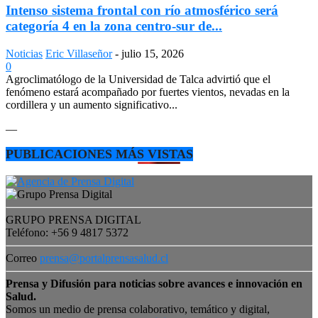
Intenso sistema frontal con río atmosférico será
categoría 4 en la zona centro-sur de...
Noticias
Eric Villaseñor
-
julio 15, 2026
0
Agroclimatólogo de la Universidad de Talca advirtió que el
fenómeno estará acompañado por fuertes vientos, nevadas en la
cordillera y un aumento significativo...
—
PUBLICACIONES MÁS VISTAS
GRUPO PRENSA DIGITAL
Teléfono: +56 9 4817 5372
Correo
prensa@portalprensasalud.cl
Prensa y Difusión para noticias sobre avances e innovación en
Salud.
Somos un medio de prensa colaborativo, temático y digital,