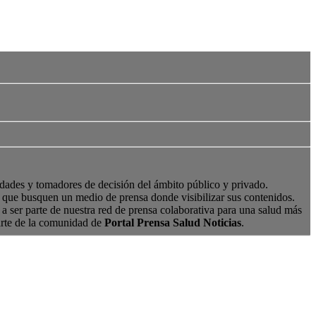
edades y tomadores de decisión del ámbito público y privado.
s, que busquen un medio de prensa donde visibilizar sus contenidos.
a ser parte de nuestra red de prensa colaborativa para una salud más
arte de la comunidad de
Portal Prensa Salud Noticias
.