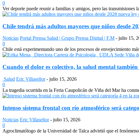
0
Ver deporte puede reunir a familias y amigos, pero las transmisiones 
Chile tendrá más adultos mayores que niños desde 2028
Noticias
Portal Prensa Salud | Grupo Prensa Digital | F.M
-
julio 15, 
0
Chile está experimentando uno de los procesos de envejecimiento más a
Cuando el dolor es colectivo, la salud mental también
Salud
Eric Villaseñor
-
julio 15, 2026
0
La tragedia ocurrida en la Feria Caupolicán de Viña del Mar ha conmo
Intenso sistema frontal con río atmosférico será catego
Noticias
Eric Villaseñor
-
julio 15, 2026
0
Agroclimatólogo de la Universidad de Talca advirtió que el fenómeno e