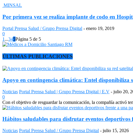
MINSAL
Por primera vez se realiza implante de codo en Hospita
Portal Prensa Salud / Grupo Prensa Digital
-
enero 19, 2019
0
1
...
3
4
5
Página 5 de 5
ÚLTIMAS PUBLICACIONES
Apoyo en contingencia climática: Entel disponibiliza s
Noticias
Portal Prensa Salud | Grupo Prensa Digital | E.V
-
julio 20, 
0
Con el objetivo de resguardar la comunicación, la compañía activó temp
Hábitos saludables para disfrutar eventos deportivos 
Noticias
Portal Prensa Salud / Grupo Prensa Digital
-
julio 15, 2026