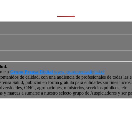
lud.
ente a
Grupo Prensa Digital
www.grupoprensadigital.cl
.
contenidos de calidad, con una audiencia de profesionales de todas las 
 Prensa Salud, publican en forma gratuita para entidades sin fines lucro
niversidades, ONG, agrupaciones, ministerios, servicios públicos, etc… 
as y marcas a sumarse a nuestro selecto grupo de Auspiciadores y ser p