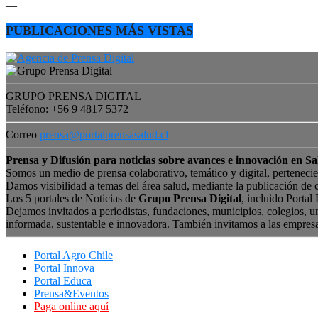
—
PUBLICACIONES MÁS VISTAS
GRUPO PRENSA DIGITAL
Teléfono: +56 9 4817 5372
Correo
prensa@portalprensasalud.cl
Prensa y Difusión para noticias sobre avances e innovación en Sa
Somos un medio de prensa colaborativo, temático y digital, perteneci
Damos visibilidad a temas del área salud, mediante la publicación de 
Los 5 portales de Noticias de
Grupo Prensa Digital
, incluido Portal
Dejamos invitados a periodistas, fundaciones, municipios, colegios, u
informada, sustentable e innovadora. También invitamos a las empres
Portal Agro Chile
Portal Innova
Portal Educa
Prensa&Eventos
Paga online aquí