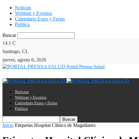
Noticias
Webinar y Eventos
Calendario Expo y Ferias
Publica
Buscar
14.1
C
Santiago, CL
jueves, agosto 6, 2026
Portal Prensa Salud
Noticias
Webinar y Eventos
Calendario Expo y Ferias
Publica
Inicio
Etiquetas
Hospital Clínico de Magallanes