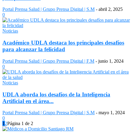
Portal Prensa Salud | Grupo Prensa Digital | S.M
-
abril 2, 2025
0
Noticias
Académico UDLA destaca los principales desafíos
para alcanzar la felicidad
Portal Prensa Salud | Grupo Prensa Digital | F.M
-
junio 1, 2024
0
Noticias
UDLA aborda los desafíos de la Inteligencia
Artificial en el área...
Portal Prensa Salud | Grupo Prensa Digital | S.M
-
mayo 1, 2024
0
1
2
Página 1 de 2