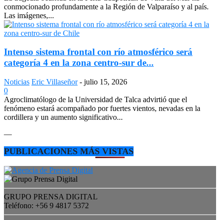
conmocionado profundamente a la Región de Valparaíso y al país.
Las imágenes,...
Intenso sistema frontal con río atmosférico será
categoría 4 en la zona centro-sur de...
Noticias
Eric Villaseñor
-
julio 15, 2026
0
Agroclimatólogo de la Universidad de Talca advirtió que el
fenómeno estará acompañado por fuertes vientos, nevadas en la
cordillera y un aumento significativo...
—
PUBLICACIONES MÁS VISTAS
GRUPO PRENSA DIGITAL
Teléfono: +56 9 4817 5372