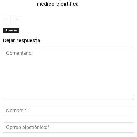
médico-científica
Eventos
Dejar respuesta
Eventos