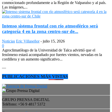
conmocionado profundamente a la Región de Valparaíso y al país.
Las imágenes,...
Intenso sistema frontal con río atmosférico será
categoría 4 en la zona centro-sur de...
Noticias
Eric Villaseñor
-
julio 15, 2026
0
Agroclimatólogo de la Universidad de Talca advirtió que el
fenómeno estará acompañado por fuertes vientos, nevadas en la
cordillera y un aumento significativo...
—
PUBLICACIONES MÁS VISTAS
GRUPO PRENSA DIGITAL
Teléfono: +56 9 4817 5372