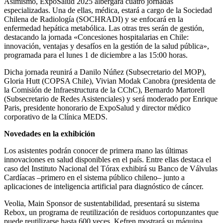
Asimismo, ExpoSalud 2025 albergará cuatro jornadas
especializadas. Una de ellas, médica, estará a cargo de la Sociedad
Chilena de Radiología (SOCHRADI) y se enfocará en la
enfermedad hepática metabólica. Las otras tres serán de gestión,
destacando la jornada «Concesiones hospitalarias en Chile:
innovación, ventajas y desafíos en la gestión de la salud pública»,
programada para el lunes 1 de diciembre a las 15:00 horas.
Dicha jornada reunirá a Danilo Núñez (Subsecretario del MOP),
Gloria Hutt (COPSA Chile), Vivian Modak Canobra (presidenta de
la Comisión de Infraestructura de la CChC), Bernardo Martorell
(Subsecretario de Redes Asistenciales) y será moderado por Enrique
Paris, presidente honorario de ExpoSalud y director médico
corporativo de la Clínica MEDS.
Novedades en la exhibición
Los asistentes podrán conocer de primera mano las últimas
innovaciones en salud disponibles en el país. Entre ellas destaca el
caso del Instituto Nacional del Tórax exhibirá su Banco de Válvulas
Cardíacas –primero en el sistema público chileno– junto a
aplicaciones de inteligencia artificial para diagnóstico de cáncer.
Veolia, Main Sponsor de sustentabilidad, presentará su sistema
Rebox, un programa de reutilización de residuos cortopunzantes que
puede reutilizarse hasta 600 veces. Kefren mostrará su máquina