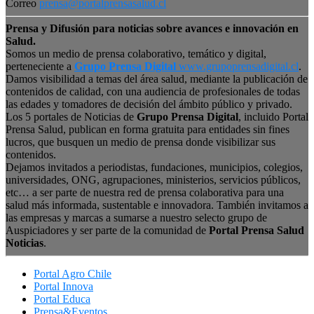
Correo
prensa@portalprensasalud.cl
Prensa y Difusión para noticias sobre avances e innovación en
Salud.
Somos un medio de prensa colaborativo, temático y digital,
perteneciente a
Grupo Prensa Digital
www.grupoprensadigital.cl
.
Damos visibilidad a temas del área salud, mediante la publicación de
contenidos de calidad, con una audiencia de profesionales de todas
las edades y tomadores de decisión del ámbito público y privado.
Los 5 portales de Noticias de
Grupo Prensa Digital
, incluido Portal
Prensa Salud, publican en forma gratuita para entidades sin fines
lucros, que busquen un medio de prensa donde visibilizar sus
contenidos.
Dejamos invitados a periodistas, fundaciones, municipios, colegios,
universidades, ONG, agrupaciones, ministerios, servicios públicos,
etc… a ser parte de nuestra red de prensa colaborativa para una
salud más informada, sustentable e innovadora. También invitamos a
las empresas y marcas a sumarse a nuestro selecto grupo de
Auspiciadores y ser parte de la comunidad de
Portal Prensa Salud
Noticias
.
Portal Agro Chile
Portal Innova
Portal Educa
Prensa&Eventos