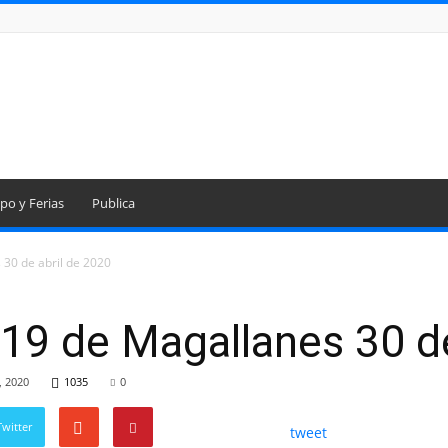
po y Ferias
Publica
30 de abril de 2020
19 de Magallanes 30 de
, 2020
1035
0
witter
tweet