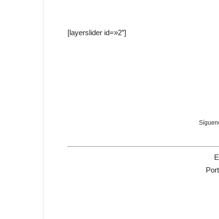
[layerslider id=»2″]
Sígueno
E
Por