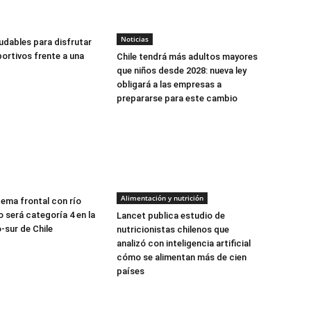
Noticias
udables para disfrutar
ortivos frente a una
Chile tendrá más adultos mayores
que niños desde 2028: nueva ley
obligará a las empresas a
prepararse para este cambio
Alimentación y nutrición
tema frontal con río
 será categoría 4 en la
Lancet publica estudio de
-sur de Chile
nutricionistas chilenos que
analizó con inteligencia artificial
cómo se alimentan más de cien
países