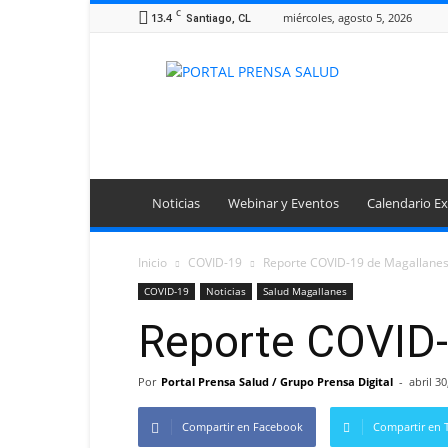
C
13.4
miércoles, agosto 5, 2026
Santiago, CL
Portal
Prensa
Salud
Noticias
Webinar y Eventos
Calendario Ex
Inicio
COVID-19
Reporte COVID-19 de Magallanes 
COVID-19
Noticias
Salud Magallanes
Reporte COVID-
Por
Portal Prensa Salud / Grupo Prensa Digital
-
abril 30
Compartir en Facebook
Compartir en T