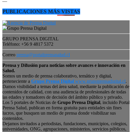
—
PUBLICACIONES MÁS VISTAS
GRUPO PRENSA DIGITAL
Teléfono: +56 9 4817 5372
Correo
prensa@portalprensasalud.cl
Prensa y Difusión para noticias sobre avances e innovación en
Salud.
Somos un medio de prensa colaborativo, temático y digital,
perteneciente a
Grupo Prensa Digital
www.grupoprensadigital.cl
.
Damos visibilidad a temas del área salud, mediante la publicación de
contenidos de calidad, con una audiencia de profesionales de todas
las edades y tomadores de decisión del ámbito público y privado.
Los 5 portales de Noticias de
Grupo Prensa Digital
, incluido Portal
Prensa Salud, publican en forma gratuita para entidades sin fines
lucros, que busquen un medio de prensa donde visibilizar sus
contenidos.
Dejamos invitados a periodistas, fundaciones, municipios, colegios,
universidades, ONG, agrupaciones, ministerios, servicios públicos,