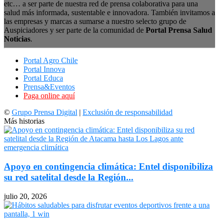
etc… a ser parte de nuestra red de prensa colaborativa para una
salud más informada, sustentable e innovadora. También invitamos a
las empresas y marcas a sumarse a nuestro selecto grupo de
Auspiciadores y ser parte de la comunidad de
Portal Prensa Salud
Noticias
.
Portal Agro Chile
Portal Innova
Portal Educa
Prensa&Eventos
Paga online aquí
©
Grupo Prensa Digital
|
Exclusión de responsabilidad
Más historias
Apoyo en contingencia climática: Entel disponibiliza
su red satelital desde la Región...
julio 20, 2026