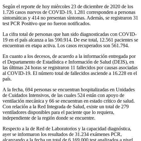
Según el reporte de hoy miércoles 23 de diciembre de 2020 de los
1.726 casos nuevos de COVID-19, 1.281 corresponden a personas
sintomáticas y 414 no presentan síntomas. Además, se registraron 31
test PCR Positivo que no fueron notificados.
La cifra total de personas que han sido diagnosticadas con COVID-
19 en el país alcanza a las 590.914. De ese total, 12.561 pacientes se
encuentran en etapa activa. Los casos recuperados son 561.794.
En cuanto a los decesos, de acuerdo a la información entregada por
el Departamento de Estadística e Información de Salud (DEIS), en
las últimas 24 horas se registraron 11 fallecidos por causas asociadas
al COVID-19. El número total de fallecidos asciende a 16.228 en el
país.
A la fecha, 694 personas se encuentran hospitalizadas en Unidades
de Cuidados Intensivos, de las cuales 524 están con apoyo de
ventilación mecánica y 66 se encuentran en estado crítico de salud.
Con relación a la Red Integrada de Salud, existe un total de 279
ventiladores disponibles para el paciente que lo requiera,
independiente de la región donde se encuentre.
Respecto a la de Red de Laboratorios y la capacidad diagnóstica,
ayer se informaron los resultados de 31.234 exámenes PCR,
alcanzando a la fecha un total de 6.169.000 test analizados a nivel