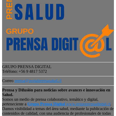
GRUPO PRENSA DIGITAL
Teléfono: +56 9 4817 5372
Correo
prensa@portalprensasalud.cl
Prensa y Difusión para noticias sobre avances e innovación en
Salud.
Somos un medio de prensa colaborativo, temático y digital,
perteneciente a
Grupo Prensa Digital
www.grupoprensadigital.cl
.
Damos visibilidad a temas del área salud, mediante la publicación de
contenidos de calidad, con una audiencia de profesionales de todas