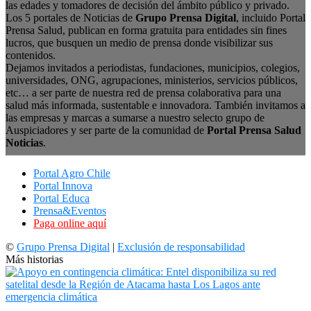
las edades y tomadores de decisión del ámbito público y privado.
Los 5 portales de Noticias de
Grupo Prensa Digital
, incluido Portal
Prensa Salud, publican en forma gratuita para entidades sin fines
lucros, que busquen un medio de prensa donde visibilizar sus
contenidos.
Dejamos invitados a periodistas, fundaciones, municipios, colegios,
universidades, ONG, agrupaciones, ministerios, servicios públicos,
etc… a ser parte de nuestra red de prensa colaborativa para una
salud más informada, sustentable e innovadora. También invitamos a
las empresas y marcas a sumarse a nuestro selecto grupo de
Auspiciadores y ser parte de la comunidad de
Portal Prensa Salud
Noticias
.
Portal Agro Chile
Portal Innova
Portal Educa
Prensa&Eventos
Paga online aquí
©
Grupo Prensa Digital
|
Exclusión de responsabilidad
Más historias