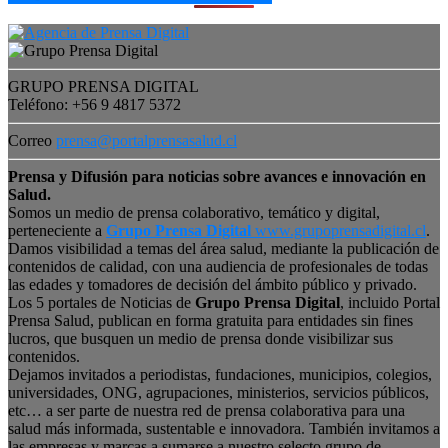
GRUPO PRENSA DIGITAL
Teléfono: +56 9 4817 5372
Correo
prensa@portalprensasalud.cl
Prensa y Difusión para noticias sobre avances e innovación en
Salud.
Somos un medio de prensa colaborativo, temático y digital,
perteneciente a
Grupo Prensa Digital
www.grupoprensadigital.cl
.
Damos visibilidad a temas del área salud, mediante la publicación de
contenidos de calidad, con una audiencia de profesionales de todas
las edades y tomadores de decisión del ámbito público y privado.
Los 5 portales de Noticias de
Grupo Prensa Digital
, incluido Portal
Prensa Salud, publican en forma gratuita para entidades sin fines
lucros, que busquen un medio de prensa donde visibilizar sus
contenidos.
Dejamos invitados a periodistas, fundaciones, municipios, colegios,
universidades, ONG, agrupaciones, ministerios, servicios públicos,
etc… a ser parte de nuestra red de prensa colaborativa para una
salud más informada, sustentable e innovadora. También invitamos a
las empresas y marcas a sumarse a nuestro selecto grupo de