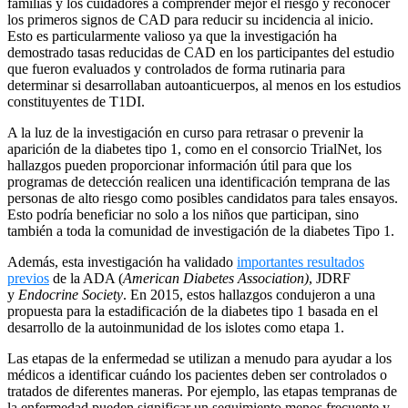
familias y los cuidadores a comprender mejor el riesgo y reconocer
los primeros signos de CAD para reducir su incidencia al inicio.
Esto es particularmente valioso ya que la investigación ha
demostrado tasas reducidas de CAD en los participantes del estudio
que fueron evaluados y controlados de forma rutinaria para
determinar si desarrollaban autoanticuerpos, al menos en los estudios
constituyentes
de T1DI.
A la luz de la investigación en curso para retrasar o prevenir la
aparición de la diabetes tipo 1, como en el consorcio TrialNet, los
hallazgos pueden proporcionar información útil para que los
programas de detección realicen una identificación temprana de las
personas de alto riesgo como posibles candidatos para tales ensayos.
Esto podría beneficiar no solo a los niños que participan, sino
también a toda la comunidad de investigación de la diabetes Tipo 1.
Además, esta investigación ha validado
importantes resultados
previos
de la ADA (
American Diabetes Association)
, JDRF
y
Endocrine Society
. En 2015, estos hallazgos condujeron a una
propuesta para la estadificación de la diabetes tipo 1 basada en el
desarrollo de la autoinmunidad de los islotes como etapa 1.
Las etapas de la enfermedad se utilizan a menudo para ayudar a los
médicos a identificar cuándo los pacientes deben ser controlados o
tratados de diferentes maneras. Por ejemplo, las etapas tempranas de
la enfermedad pueden significar un seguimiento menos frecuente y