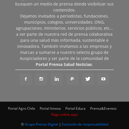
busquen un medio de prensa donde visibilizar sus
contenidos.
Dejamos invitados a periodistas, fundaciones,
municipios, colegios, universidades, ONG,
agrupaciones, ministerios, servicios públicos, etc…
a ser parte de nuestra red de prensa colaborativa
para una salud más informada, sustentable e
innovadora. También invitamos a las empresas y
marcas a sumarse a nuestro selecto grupo de
Auspiciadores y ser parte de la comunidad de
Portal Prensa Salud Noticias
.
Portal Agro Chile
Portal Innova
Portal Educa
Prensa&Eventos
Paga online aquí
©
Grupo Prensa Digital
|
Exclusión de responsabilidad