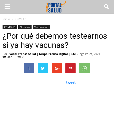
Inicio
COVID-19
COVID-19
Noticias
Vacunación
¿Por qué debemos testearnos
si ya hay vacunas?
Por
Portal Prensa Salud | Grupo Prensa Digital | S.M
-
agosto 24, 2021
887
0
tweet