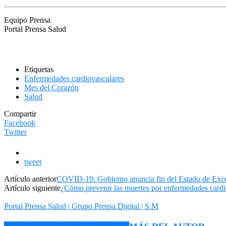
Equipo Prensa
Portal Prensa Salud
Etiquetas
Enfermedades cardiovasculares
Mes del Corazón
Salud
Compartir
Facebook
Twitter
tweet
Artículo anterior
COVID-19: Gobierno anuncia fin del Estado de Exc
Artículo siguiente
¿Cómo prevenir las muertes por enfermedades cardi
Portal Prensa Salud | Grupo Prensa Digital | S.M