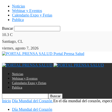
Noticias
Webinar y Eventos
Calendario Expo y Ferias
Publica
Buscar
10.3
C
Santiago, CL
viernes, agosto 7, 2026
Portal Prensa Salud
Noticias
Webinar y Eventos
Calendario Expo y Ferias
Publica
Inicio
Día Mundial del Corazón
En el día mundial del corazón, especia
Día Mundial del Corazón