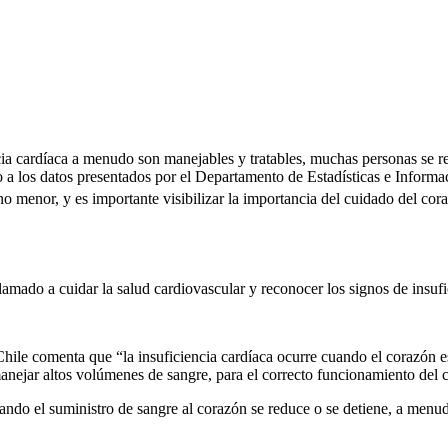
cia cardíaca a menudo son manejables y tratables, muchas personas se r
a los datos presentados por el Departamento de Estadísticas e Informac
 no menor, y es importante visibilizar la importancia del cuidado del c
amado a cuidar la salud cardiovascular y reconocer los signos de insufic
Chile comenta que “la insuficiencia cardíaca ocurre cuando el corazón e
manejar altos volúmenes de sangre, para el correcto funcionamiento del 
uando el suministro de sangre al corazón se reduce o se detiene, a menud