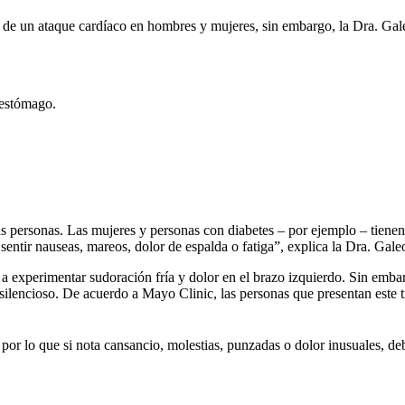
ún de un ataque cardíaco en hombres y mujeres, sin embargo, la Dra. Gal
 estómago.
 las personas. Las mujeres y personas con diabetes – por ejemplo – tie
ntir nauseas, mareos, dolor de espalda o fatiga”, explica la Dra. Galeo
 experimentar sudoración fría y dolor en el brazo izquierdo. Sin emba
silencioso. De acuerdo a Mayo Clinic, las personas que presentan este t
r lo que si nota cansancio, molestias, punzadas o dolor inusuales, debe