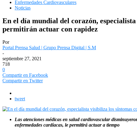
Enfermedades Cardiovasculares
Noticias
En el día mundial del corazón, especialista
permitirán actuar con rapidez
Por
Portal Prensa Salud | Grupo Prensa Digital | S.M
-
septiembre 27, 2021
718
0
Compartir en Facebook
Compartir en Twitter
tweet
Las atenciones médicas en salud cardiovascular disminuyeron 
enfermedades cardíacas, le permitirá actuar a tiempo