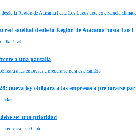
su red satelital desde la Región de Atacama hasta Los 
frente a una pantalla
8: nueva ley obligará a las empresas a prepararse par
 debe ser una prioridad