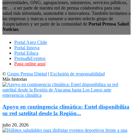
universidades, ONG, agrupaciones, ministerios, servicios públicos,
etc… a ser parte de nuestra red de prensa colaborativa para una
salud más informada, sustentable e innovadora. También invitamos a
las empresas y marcas a sumarse a nuestro selecto grupo de
Auspiciadores y ser parte de la comunidad de
Portal Prensa Salud
Noticias
.
Portal Agro Chile
Portal Innova
Portal Educa
Prensa&Eventos
Paga online aquí
©
Grupo Prensa Digital
|
Exclusión de responsabilidad
Más historias
Apoyo en contingencia climática: Entel disponibiliza
su red satelital desde la Región...
julio 20, 2026