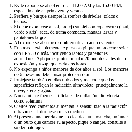
Evite exponerse al sol entre las 11:00 AM y las 16:00 PM,
especialmente en primavera y verano.
Prefiera y busque siempre la sombra de árboles, toldos o
techos.
Si debe exponerse al sol, proteja su piel con ropa oscura (azul,
verde o gris), seca, de trama compacta, mangas largas y
pantalones largos.
Al exponerse al sol use sombrero de ala ancha y lentes
En áreas inevitablemente expuestas aplique un protector solar
con FPS 30 o más, incluyendo labios y pabellones
auriculares. Aplique el protector solar 20 minutos antes de la
exposición y re-aplique cada dos horas.
No exponga a niños menores de dos años al sol. Los menores
de 6 meses no deben usar protector solar
Protéjase también en días nublados y recuerde que las
superficies reflejan la radiación ultravioleta, principalmente la
nieve, arena y agua.
Nunca utilice fuentes artificiales de radiación ultravioleta
como solárium.
Ciertos medicamentos aumentan la sensibilidad a la radiación
ultravioleta. Infórmese con su médico.
Si presenta una herida que no cicatrice, una mancha, un lunar
o un bulto que cambie su aspecto, pique o sangre, consulte a
su dermatólogo.