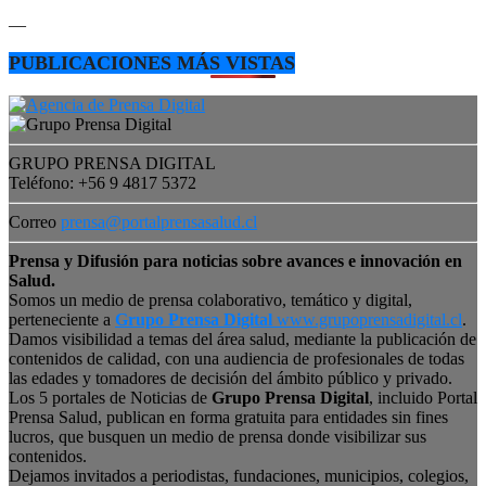
—
PUBLICACIONES MÁS VISTAS
GRUPO PRENSA DIGITAL
Teléfono: +56 9 4817 5372
Correo
prensa@portalprensasalud.cl
Prensa y Difusión para noticias sobre avances e innovación en
Salud.
Somos un medio de prensa colaborativo, temático y digital,
perteneciente a
Grupo Prensa Digital
www.grupoprensadigital.cl
.
Damos visibilidad a temas del área salud, mediante la publicación de
contenidos de calidad, con una audiencia de profesionales de todas
las edades y tomadores de decisión del ámbito público y privado.
Los 5 portales de Noticias de
Grupo Prensa Digital
, incluido Portal
Prensa Salud, publican en forma gratuita para entidades sin fines
lucros, que busquen un medio de prensa donde visibilizar sus
contenidos.
Dejamos invitados a periodistas, fundaciones, municipios, colegios,