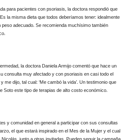
a para pacientes con psoriasis, la doctora respondió que
“Es la misma dieta que todos deberíamos tener: idealmente
 un peso adecuado. Se recomienda muchísimo también
co.
nfermedad, la doctora Daniela Armijo comentó que hace un
 su consulta muy afectado y con psoriasis en casi todo el
 y me dijo, tal cual: ‘Me cambó la vida’. Un testimonio que
rte Soto este tipo de terapias de alto costo económico.
ntes y comunidad en general a participar con sus consultas
arzo, el que estará inspirado en el Mes de la Mujer y el cual
Nicolás, junto a otras invitadas. Pueden seguir la campaña