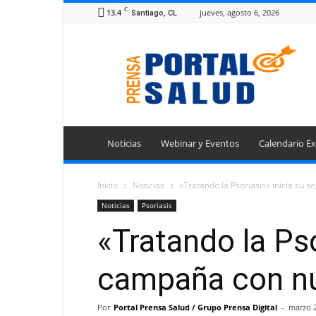
C
13.4
jueves, agosto 6, 2026
Santiago, CL
Portal
Prensa
Salud
Noticias
Webinar y Eventos
Calendario Ex
Inicio
Noticias
«Tratando la Psoriasis» inicia su
Noticias
Psoriasis
«Tratando la Ps
campaña con nu
Por
Portal Prensa Salud / Grupo Prensa Digital
-
marzo 2