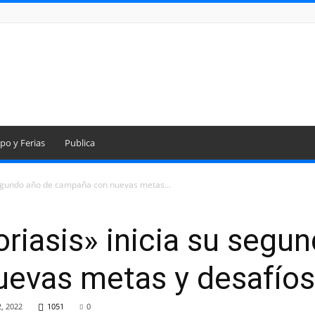
po y Ferias
Publica
 segundo año de campaña con nuevas metas...
oriasis» inicia su segu
evas metas y desafíos
, 2022
1051
0