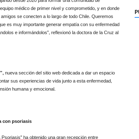
bajando desde 2020 para formar una comunidad de
n equipo médico de primer nivel y comprometido, y en donde
P
y amigos se conecten a lo largo de todo Chile. Queremos
s que es muy importante generar empatía con su enfermedad
los e informándolos”, reflexionó la doctora de la Cruz al
e”,
nueva sección del sitio web dedicada a dar un espacio
ntar sus experiencias de vida junto a esta enfermedad,
ensión humana y emocional.
a con psoriasis
Psoriasis” ha obtenido una gran recepción entre