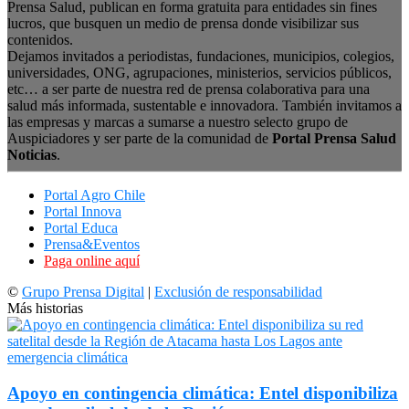
Prensa Salud, publican en forma gratuita para entidades sin fines
lucros, que busquen un medio de prensa donde visibilizar sus
contenidos.
Dejamos invitados a periodistas, fundaciones, municipios, colegios,
universidades, ONG, agrupaciones, ministerios, servicios públicos,
etc… a ser parte de nuestra red de prensa colaborativa para una
salud más informada, sustentable e innovadora. También invitamos a
las empresas y marcas a sumarse a nuestro selecto grupo de
Auspiciadores y ser parte de la comunidad de
Portal Prensa Salud
Noticias
.
Portal Agro Chile
Portal Innova
Portal Educa
Prensa&Eventos
Paga online aquí
©
Grupo Prensa Digital
|
Exclusión de responsabilidad
Más historias
Apoyo en contingencia climática: Entel disponibiliza