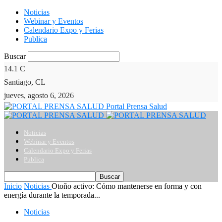
Noticias
Webinar y Eventos
Calendario Expo y Ferias
Publica
Buscar
14.1
C
Santiago, CL
jueves, agosto 6, 2026
Portal Prensa Salud
Noticias
Webinar y Eventos
Calendario Expo y Ferias
Publica
Inicio
Noticias
Otoño activo: Cómo mantenerse en forma y con
energía durante la temporada...
Noticias