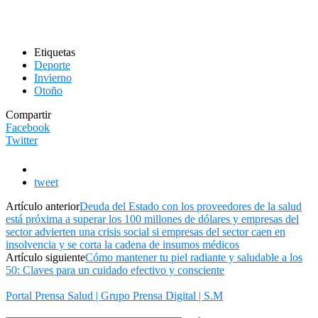
Etiquetas
Deporte
Invierno
Otoño
Compartir
Facebook
Twitter
tweet
Artículo anterior
Deuda del Estado con los proveedores de la salud
está próxima a superar los 100 millones de dólares y empresas del
sector advierten una crisis social si empresas del sector caen en
insolvencia y se corta la cadena de insumos médicos
Artículo siguiente
Cómo mantener tu piel radiante y saludable a los
50: Claves para un cuidado efectivo y consciente
Portal Prensa Salud | Grupo Prensa Digital | S.M