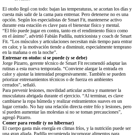
El otoño llegó con todo: bajan las temperaturas, se acortan los días y
cuesta más salir de la cama para entrenar. Pero detenerse no es una
opción. Según los especialistas de Smart Fit, mantenerse activo
durante esta estación es clave para el bienestar físico y mental.
“El frío puede jugar en contra, tanto en el rendimiento físico como
en el ánimo”, advirtió Fabián Padilla, nutricionista y coach de Smart
Fit. “Los músculos y articulaciones necesitan más tiempo para entrar
en calor, y la motivación tiende a disminuir, especialmente temprano
en la mañana o en la noche”.
Entrenar en otoño: sí se puede (y se debe)
Jorge Pizarro, gerente técnico de Smart Fit recomendó adaptar las
rutinas a esta nueva temporada. “Conviene alargar la entrada en
calor y ajustar la intensidad progresivamente. También se pueden
priorizar entrenamientos técnicos o de fuerza en ambientes
cerrados”, señaló.
Para prevenir lesiones, movilidad articular activa y mantener la
musculatura abrigada durante el ejercicio. “Al terminar, es clave
cambiarse la ropa húmeda y realizar estiramientos suaves en un
lugar cerrado. No hay una relación directa entre frío y lesiones, pero
sí pueden aumentar las molestias si no se toman precauciones”,
agregó Pizarro.
Comer para rendir (y no hibernar)
El cuerpo gasta más energía en climas fríos, y la nutrición puede ser
una gran aliada. Padilla recomienda incorporar alimentos para