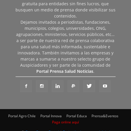
gratuita para entidades sin fines lucros, que
busquen un medio de prensa donde visibilizar sus
contenidos.
Dejamos invitados a periodistas, fundaciones,
municipios, colegios, universidades, ONG,
agrupaciones, ministerios, servicios públicos, etc…
a ser parte de nuestra red de prensa colaborativa
para una salud más informada, sustentable e
innovadora. También invitamos a las empresas y
marcas a sumarse a nuestro selecto grupo de
Auspiciadores y ser parte de la comunidad de
Portal Prensa Salud Noticias
.
Portal Agro Chile
Portal Innova
Portal Educa
Prensa&Eventos
Paga online aquí