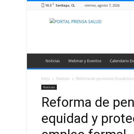
C
10.3
viernes, agosto 7, 2026
Santiago, CL
Portal
Prensa
Salud
Noticias
Webinar y Eventos
Calendario Ex
Inicio
Noticias
Reforma de pensiones: Académico v
Noticias
Reforma de pen
equidad y prote