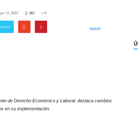
yo 12, 2025
282
0
witter
tweet
Ú
mento de Derecho Económico y Laboral, destaca cambios
íos en su implementación.