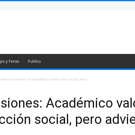
po y Ferias
Publica
alora avances en equidad y protección social, pero...
siones: Académico val
cción social, pero advi