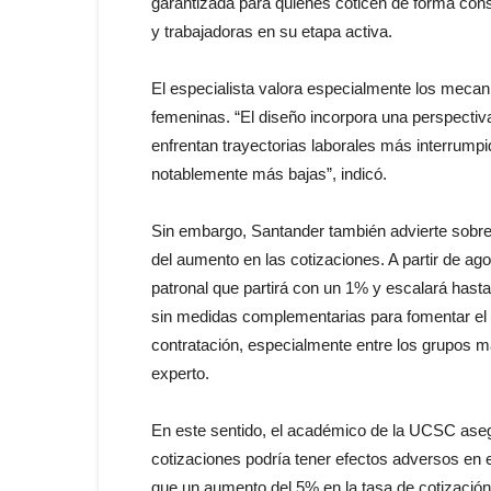
garantizada para quienes coticen de forma cons
y trabajadoras en su etapa activa.
El especialista valora especialmente los mecan
femeninas. “El diseño incorpora una perspectiv
enfrentan trayectorias laborales más interrump
notablemente más bajas”, indicó.
Sin embargo, Santander también advierte sobr
del aumento en las cotizaciones. A partir de a
patronal que partirá con un 1% y escalará hasta 
sin medidas complementarias para fomentar el 
contratación, especialmente entre los grupos m
experto.
En este sentido, el académico de la UCSC aseg
cotizaciones podría tener efectos adversos en e
que un aumento del 5% en la tasa de cotización