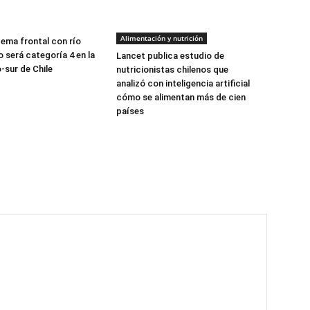
Alimentación y nutrición
tema frontal con río
 será categoría 4 en la
Lancet publica estudio de
-sur de Chile
nutricionistas chilenos que
analizó con inteligencia artificial
cómo se alimentan más de cien
países