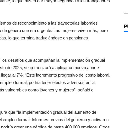
tante, lo que busca dar mayor seguridad a los trabajadores
—
ismos de reconocimiento a las trayectorias laborales
P
a de género que era urgente. Las mujeres viven más, pero
idas, lo que termina traduciéndose en pensiones
e los desafíos que acompañan la implementación gradual
gosto de 2025, se comenzará a aplicar un nuevo aporte
llegar al 7%. “Este incremento progresivo del costo laboral,
empleo formal, podría tener efectos adversos en la
ás vulnerables como jóvenes y mujeres”, señaló el
ura que ‘’la implementación gradual del aumento de
l empleo formal. Informes previos del gobierno y activaron
 podría crear una pérdida de hasta 400.000 empleos. Otros