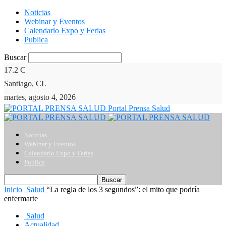
Noticias
Webinar y Eventos
Calendario Expo y Ferias
Publica
Buscar
17.2
C
Santiago, CL
martes, agosto 4, 2026
Portal Prensa Salud
Noticias
Webinar y Eventos
Calendario Expo y Ferias
Publica
Inicio
Salud
“La regla de los 3 segundos”: el mito que podría
enfermarte
Salud
Actualidad