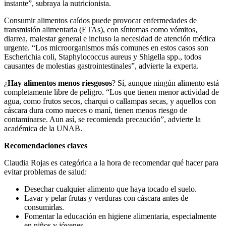
instante”, subraya la nutricionista.
Consumir alimentos caídos puede provocar enfermedades de
transmisión alimentaria (ETAs), con síntomas como vómitos,
diarrea, malestar general e incluso la necesidad de atención médica
urgente. “Los microorganismos más comunes en estos casos son
Escherichia coli, Staphylococcus aureus y Shigella spp., todos
causantes de molestias gastrointestinales”, advierte la experta.
¿
Hay alimentos menos riesgosos
? Sí, aunque ningún alimento está
completamente libre de peligro. “Los que tienen menor actividad de
agua, como frutos secos, charqui o callampas secas, y aquellos con
cáscara dura como nueces o maní, tienen menos riesgo de
contaminarse. Aun así, se recomienda precaución”, advierte la
académica de la UNAB.
Recomendaciones claves
Claudia Rojas es categórica a la hora de recomendar qué hacer para
evitar problemas de salud:
Desechar cualquier alimento que haya tocado el suelo.
Lavar y pelar frutas y verduras con cáscara antes de
consumirlas.
Fomentar la educación en higiene alimentaria, especialmente
en niños y jóvenes.