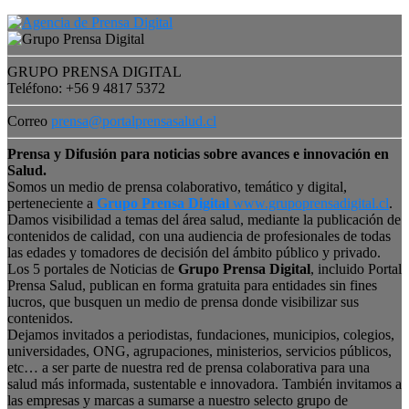
GRUPO PRENSA DIGITAL
Teléfono: +56 9 4817 5372
Correo
prensa@portalprensasalud.cl
Prensa y Difusión para noticias sobre avances e innovación en
Salud.
Somos un medio de prensa colaborativo, temático y digital,
perteneciente a
Grupo Prensa Digital
www.grupoprensadigital.cl
.
Damos visibilidad a temas del área salud, mediante la publicación de
contenidos de calidad, con una audiencia de profesionales de todas
las edades y tomadores de decisión del ámbito público y privado.
Los 5 portales de Noticias de
Grupo Prensa Digital
, incluido Portal
Prensa Salud, publican en forma gratuita para entidades sin fines
lucros, que busquen un medio de prensa donde visibilizar sus
contenidos.
Dejamos invitados a periodistas, fundaciones, municipios, colegios,
universidades, ONG, agrupaciones, ministerios, servicios públicos,
etc… a ser parte de nuestra red de prensa colaborativa para una
salud más informada, sustentable e innovadora. También invitamos a
las empresas y marcas a sumarse a nuestro selecto grupo de